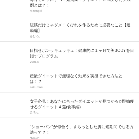
例とは？！
rozengirl
腹筋だけじゃダメ！くびれを作るために必要なこと【運
動編】
みひろ。
目指せボンッキュッキュ！健康的に１ヶ月で美BODYを目
指すプログラム
yumi.s
産後ダイエットで無理なく効果を実感できた方法と
は！？
sakumari
女子必見！あなたに合ったダイエットが見つかる✩即効痩
せるダイエット４選(食事編)
みろな
″ショーパン″が似合う、すらっとした脚に短期間でなる方
法って？！
*Miiko*