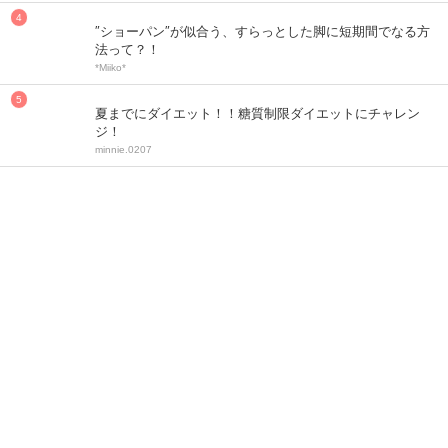
″ショーパン″が似合う、すらっとした脚に短期間でなる方
法って？！
*Miiko*
夏までにダイエット！！糖質制限ダイエットにチャレン
ジ！
minnie.0207