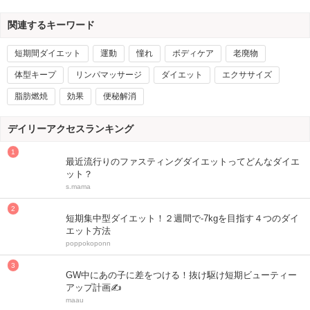
関連するキーワード
短期間ダイエット
運動
憧れ
ボディケア
老廃物
体型キープ
リンパマッサージ
ダイエット
エクササイズ
脂肪燃焼
効果
便秘解消
デイリーアクセスランキング
最近流行りのファスティングダイエットってどんなダイエ
ット？
s.mama
短期集中型ダイエット！２週間で-7kgを目指す４つのダイ
エット方法
poppokoponn
GW中にあの子に差をつける！抜け駆け短期ビューティー
アップ計画✍
maau