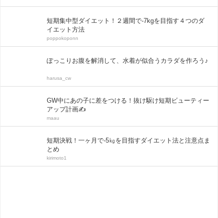
短期集中型ダイエット！２週間で-7kgを目指す４つのダ
イエット方法
poppokoponn
ぽっこりお腹を解消して、水着が似合うカラダを作ろう♪
harusa_cw
GW中にあの子に差をつける！抜け駆け短期ビューティー
アップ計画✍
maau
短期決戦！一ヶ月で-5㎏を目指すダイエット法と注意点ま
とめ
kirimoto1