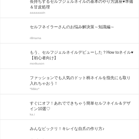
長持ちするセルフジェルネイルの基本のやり方講座♥準備
＆甘皮処理
aaaaaaain
セルフネイラーさんのお悩み解決策～知識編～
rillmama
もう、セルフジェルネイルデビューした？How toネイル♥
【初心者向け】
morikuson
ファッションでも人気のドット柄ネイルを指先にも取り
入れちゃおう！
*Miiko*
すぐにオフ！あれでできちゃう簡単セルフネイル＆デザ
イン10選♡
ka.i
みんなビックリ！キレイな自爪の作り方♪