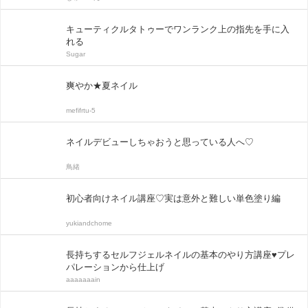
キューティクルタトゥーでワンランク上の指先を手に入
れる
Sugar
爽やか★夏ネイル
mefifrtu-5
ネイルデビューしちゃおうと思っている人へ♡
鳥緒
初心者向けネイル講座♡実は意外と難しい単色塗り編
yukiandchome
長持ちするセルフジェルネイルの基本のやり方講座♥プレ
パレーションから仕上げ
aaaaaaain