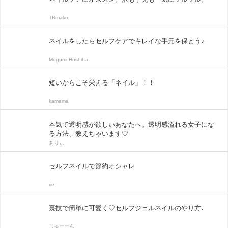
TRmako
ネイルをしたらセルフケアでキレイな手元を保とう♪
Megumi Hoshiba
短いからこそ栄える「ネイル」！！
kamama
本気で透明感が欲しいあなたへ。透明感溢れる女子にな
る方法、教えちゃいます♡
ありぃ
セルフネイルで節約オシャレ
rie.
裏技で簡単に可愛く♡セルフジェルネイルのやり方♩
じゅーーん