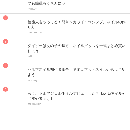
フも簡単らくちんに♡
*Miiko*
芸能人もやってる！簡単＆カワイイ☆シンプルネイルの作
り方！
harusa_cw
ダイソーは女の子の味方！ネイルグッズを一式まとめ買い
しよう
tattun
セルフネイル初心者集合！まずはフットネイルからはじめ
よう
tink.sky
もう、セルフジェルネイルデビューした？How toネイル♥
【初心者向け】
morikuson