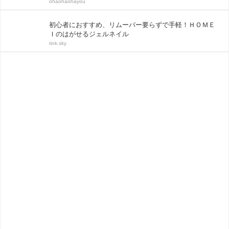
ohaohaohayou
初心者におすすめ、リムーバー要らずで手軽！ＨＯＭＥ
Ｉのはがせるジェルネイル
tink.sky