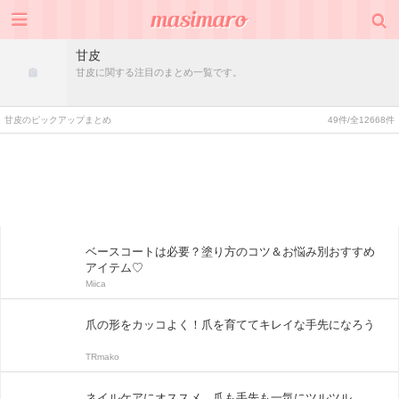
甘皮
甘皮に関する注目のまとめ一覧です。
甘皮のピックアップまとめ
49件/全12668件
ベースコートは必要？塗り方のコツ＆お悩み別おすすめ
アイテム♡
Miica
爪の形をカッコよく！爪を育ててキレイな手先になろう
TRmako
ネイルケアにオススメ。爪も手先も一気にツルツル。