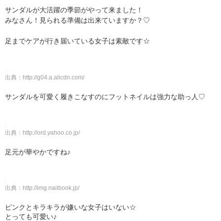
サンダルが大活躍の季節がやって来ました！
みなさん！見られる準備は出来ていますか？♡
足までケアが行き届いている女子は素敵です☆
出典：
http://g04.a.alicdn.com/
サンダルを可愛く履きこなすのにフットネイルは強力な助っ人♡
出典：
http://ord.yahoo.co.jp/
足元が華やかですね♪
出典：
http://img.nailbook.jp/
ピンクとキラキラが嫌いな女子はいない☆
とっても可愛い♪