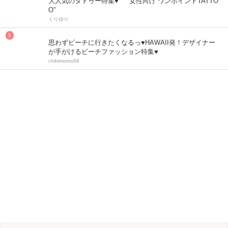
大人気のタトゥー特集♥ “女性向け ワンポイントTATTO
O”
くりゆり
思わずビーチに行きたくなるっ♥HAWAII発！デザイナー
が手がけるビーチファッション特集♥
chibimomo88