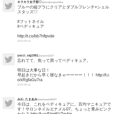
キラキラ女子部♡
@kirakirajoshibu
ブルーの縦グラにクリアとダブルフレンチ×シェル
スタッズ♡
#フットネイル
#ペディキュア
http://t.co/bb7hftpvde
2015-05-11
yocci_sig1981
@yocci1227
忘れてて、焦って買ってペディキュア。
明日は大事な日！
早起きだから早く寝なきゃーーーー！！！ http://t.c
o/xRgfaGu7ra
2015-05-11
みわ_たまあみ
@tamaami8207
今日は、これをペディキュアに。百均マニキュアで
す！サロンネイルエナメル07。ちょっと青みピンク
かな？ http://t.co/FImt6VZm4m