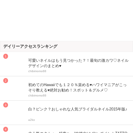
デイリーアクセスランキング
可愛いネイルはもう見つかった？！最旬の激カワ♡ネイル
デザインのまとめ♥
chibimomo88
初めてのHawaiiでも１２０％楽める♥ハワイマニアがこっ
そり教える♥絶対お勧め！スポット＆グルメ♡
chibimomo88
白？ピンク？おしゃれな人気ブライダルネイル2015年版♪
a2ko