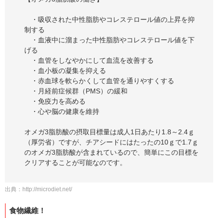
・吸収された中性脂肪やコレステロール値の上昇を抑
制する
・血液中に溜まった中性脂肪やコレステロール値を下
げる
・血管をしなやかにして血流を改善する
・血小板の凝集を抑える
・赤血球を軟らかくして血管を通りやすくする
・月経前症候群（PMS）の緩和
・免疫力を高める
・心や脳の健康を維持
オメガ3脂肪酸の摂取目標量は成人1日あたり1.8～2.4ｇ
（厚労省）ですが、チアシードにはたったの10ｇで1.7ｇ
のオメガ3脂肪酸が含まれているので、簡単にこの目標を
クリアすることが可能なのです。
出典：
http://microdiet.net/
食物繊維！