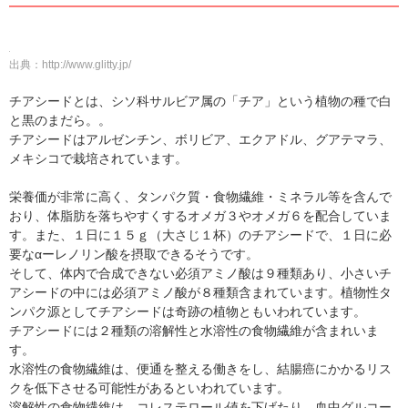
出典：
http://www.glitty.jp/
チアシードとは、シソ科サルビア属の「チア」という植物の種で白
と黒のまだら。。
チアシードはアルゼンチン、ボリビア、エクアドル、グアテマラ、
メキシコで栽培されています。
栄養価が非常に高く、タンパク質・食物繊維・ミネラル等を含んで
おり、体脂肪を落ちやすくするオメガ３やオメガ６を配合していま
す。また、１日に１５ｇ（大さじ１杯）のチアシードで、１日に必
要なαーレノリン酸を摂取できるそうです。
そして、体内で合成できない必須アミノ酸は９種類あり、小さいチ
アシードの中には必須アミノ酸が８種類含まれています。植物性タ
ンパク源としてチアシードは奇跡の植物ともいわれています。
チアシードには２種類の溶解性と水溶性の食物繊維が含まれいま
す。
水溶性の食物繊維は、便通を整える働きをし、結腸癌にかかるリス
クを低下させる可能性があるといわれています。
溶解性の食物繊維は、コレステロール値を下げたり、血中グルコー