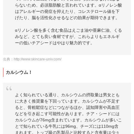
らないため、必須脂肪酸と言われています。αリノレン酸
はアレルギーの発症を抑えたり、コレステロール値を下
げたり、脳を活性化させるなどの効果が期待できます。
αリノレン酸を多く含む食品はえごま油や亜麻仁油、くる
みなど。とても良い食材ですが、これらよりもエネルギ
ーの低いチアシードはやはり魅力的です。
出典：
http://www.skincare-univ.com/
カルシウム！
よく知られている通り、カルシウムの摂取量は男女とも
に大きく推奨量を下回っています。カルシウムが不足す
ると、骨粗鬆症などにつながるほか、認知障害や高血圧
などを引き起こす可能性があります。チア・シードには
カルシウムが76mg含まれています。カルシウムが多いこ
とで知られている牛乳には96mg、チーズには110mg含
まれます。トップ級の乳製品と比較すると含有量は少々