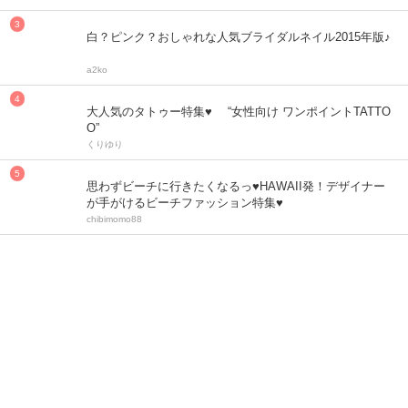
白？ピンク？おしゃれな人気ブライダルネイル2015年版♪
a2ko
大人気のタトゥー特集♥ “女性向け ワンポイントTATTO
O”
くりゆり
思わずビーチに行きたくなるっ♥HAWAII発！デザイナー
が手がけるビーチファッション特集♥
chibimomo88