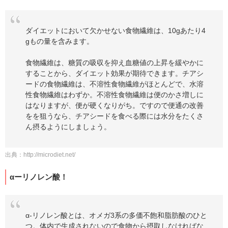
ダイエットにおいて欠かせない食物繊維は、10gあたり4
gもの量を含みます。
食物繊維は、糖質の吸収を抑え血糖値の上昇を緩やかに
することから、ダイエット効果が期待できます。チアシ
ードの食物繊維は、不溶性食物繊維がほとんどで、水溶
性食物繊維はわずか。不溶性食物繊維は便のかさ増しに
はなりますが、便が硬くなりがち。ですので便通の改善
をを狙うなら、チアシードを食べる際には水分をたくさ
ん摂るようにしましょう。
出典：
http://microdiet.net/
αーリノレン酸！
α-リノレン酸とは、オメガ3系の多価不飽和脂肪酸のひと
つ。体内で生成されないので食物から摂取しなければな