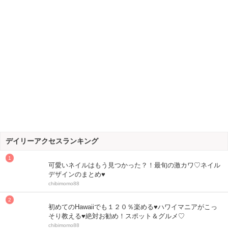
デイリーアクセスランキング
可愛いネイルはもう見つかった？！最旬の激カワ♡ネイル
デザインのまとめ♥
chibimomo88
初めてのHawaiiでも１２０％楽める♥ハワイマニアがこっ
そり教える♥絶対お勧め！スポット＆グルメ♡
chibimomo88