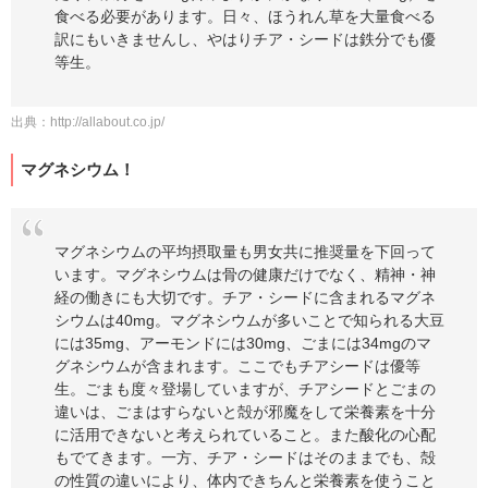
食べる必要があります。日々、ほうれん草を大量食べる
訳にもいきませんし、やはりチア・シードは鉄分でも優
等生。
出典：
http://allabout.co.jp/
マグネシウム！
マグネシウムの平均摂取量も男女共に推奨量を下回って
います。マグネシウムは骨の健康だけでなく、精神・神
経の働きにも大切です。チア・シードに含まれるマグネ
シウムは40mg。マグネシウムが多いことで知られる大豆
には35mg、アーモンドには30mg、ごまには34mgのマ
グネシウムが含まれます。ここでもチアシードは優等
生。ごまも度々登場していますが、チアシードとごまの
違いは、ごまはすらないと殻が邪魔をして栄養素を十分
に活用できないと考えられていること。また酸化の心配
もでてきます。一方、チア・シードはそのままでも、殻
の性質の違いにより、体内できちんと栄養素を使うこと