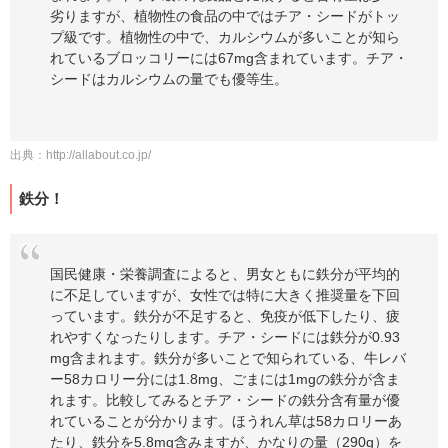
劣りますが、植物性の食品の中ではチア・シードがトッ
プ級です。植物性の中で、カルシウムが多いことが知ら
れているブロッコリーには67mg含まれています。チア・
シードはカルシウムの量でも優等生。
出典：
http://allabout.co.jp/
鉄分！
国民健康・栄養調査によると、男女ともに鉄分が平均的
に不足していますが、女性では特に大きく推奨量を下回
っています。鉄分が不足すると、免疫が低下したり、疲
れやすくなったりします。チア・シードには鉄分が0.93
mg含まれます。鉄分が多いことで知られている、牛レバ
ー58カロリー分には1.8mg、ごまには1mgの鉄分が含ま
れます。比較してみるとチア・シードの鉄分含有量が優
れていることが分かります。ほうれん草は58カロリーあ
たり、鉄分を5.8mg含みますが、かなりの量（290g）を