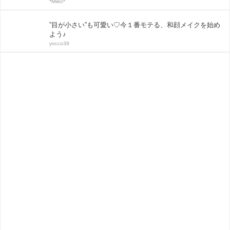
*Miiko*
”目が小さい”も可愛い♡今１番モテる、和顔メイクを始め
よう♪
yocco38