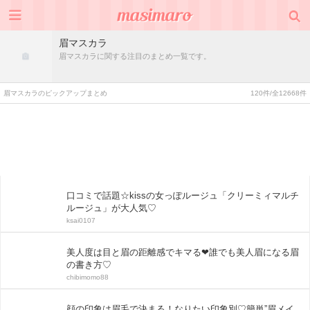
眉マスカラ
眉マスカラに関する注目のまとめ一覧です。
眉マスカラのピックアップまとめ
120件/全12668件
口コミで話題☆kissの女っぽルージュ「クリーミィマルチ
ルージュ」が大人気♡
ksai0107
美人度は目と眉の距離感でキマる❤誰でも美人眉になる眉
の書き方♡
chibimomo88
顔の印象は眉毛で決まる！なりたい印象別♡簡単”眉メイ