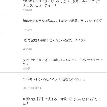
ついギャルメイクになってしまう…脱ギャルメイクでナ
チュラルビューティー！
hello.iba
秋はナチュラル上品に♪これだけで簡単ブラウンメイク♡
rosa_cw
3分で完成！手抜きじゃない時短フルメイク♪
yuunagi
クオリティ高すぎ！100均コスメのクレヨンタッチミーっ
て？
ゆめ子
2015年トレンドのメイク『果実顔メイク』☆
tiffany05030214
可愛いは【眉】で決まる。可愛い子はみんな平行眉だっ
た！