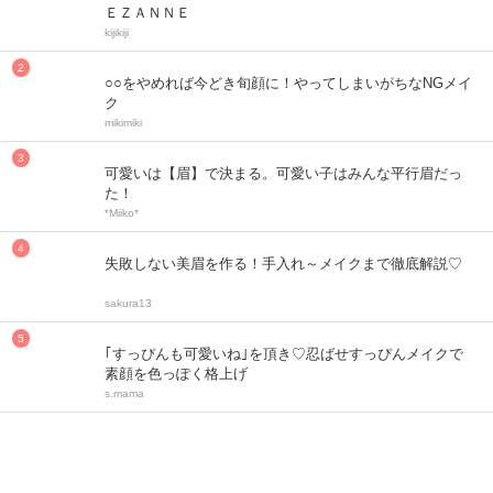
ＥＺＡＮＮＥ
kijikiji
○○をやめれば今どき旬顔に！やってしまいがちなNGメイ
ク
mikimiki
可愛いは【眉】で決まる。可愛い子はみんな平行眉だっ
た！
*Miiko*
失敗しない美眉を作る！手入れ～メイクまで徹底解説♡
sakura13
｢すっぴんも可愛いね｣を頂き♡忍ばせすっぴんメイクで
素顔を色っぽく格上げ
s.mama