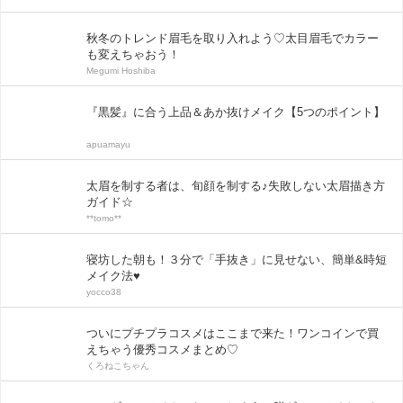
秋冬のトレンド眉毛を取り入れよう♡太目眉毛でカラー
も変えちゃおう！
Megumi Hoshiba
『黒髪』に合う上品＆あか抜けメイク【5つのポイント】
apuamayu
太眉を制する者は、旬顔を制する♪失敗しない太眉描き方
ガイド☆
**tomo**
寝坊した朝も！３分で「手抜き」に見せない、簡単&時短
メイク法♥
yocco38
ついにプチプラコスメはここまで来た！ワンコインで買
えちゃう優秀コスメまとめ♡
くろねこちゃん