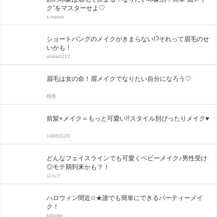
ク”をマスターせよ♡
s.mama
ショートバングのメイクがきまらない!?それって眉毛のせ
いかも！
shiba0217
眉毛は女の命！眉メイクでなりたい自分になろう♡
桃香
前髪×メイク＝もっと可愛い!!スタイル別ぴったりメイク♥
19860120
どんなフェイスラインでも可愛くベビーメイク♪男性受け
◎モテ期到来かも？！
ロルク
ハロウィン間近✩★誰でも簡単にできるパーティーメイ
ク！
kahoko