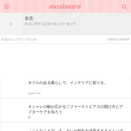
生活
生活に関する注目のまとめ一覧です。
生活のピックアップまとめ
10件/全12668件
タイルのある暮らしで、インテリアに彩りを。
ameri nm
オシャレの幅が広がる♡ファーストピアスの開け方とア
フターケアを知ろう
粕
「こんなことで…？」カレが別れを決意するタイミング