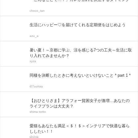
choco_tan
生活にハッピー♡を届けてくれる定期便をはじめよう
azu_a
暑い夏！～京都に学ぶ、涼を感じる7つの工夫～生活に取
り入れてみませんか？
xyza
同棲を決断したときに考えないといけないこと * part 1 *
i07oohira
【おひとりさま】アラフォー貧困女子が激増…あなたの
ライフプランは大丈夫？
shima torito
愛猫もあなたも満足＜＄！＄＞インテリアで快適な暮ら
ししたい！！
t2r2nk