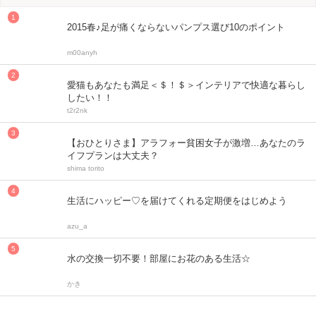
2015春♪足が痛くならないパンプス選び10のポイント
m00anyh
愛猫もあなたも満足＜＄！＄＞インテリアで快適な暮らし
したい！！
t2r2nk
【おひとりさま】アラフォー貧困女子が激増…あなたのラ
イフプランは大丈夫？
shima torito
生活にハッピー♡を届けてくれる定期便をはじめよう
azu_a
水の交換一切不要！部屋にお花のある生活☆
かき