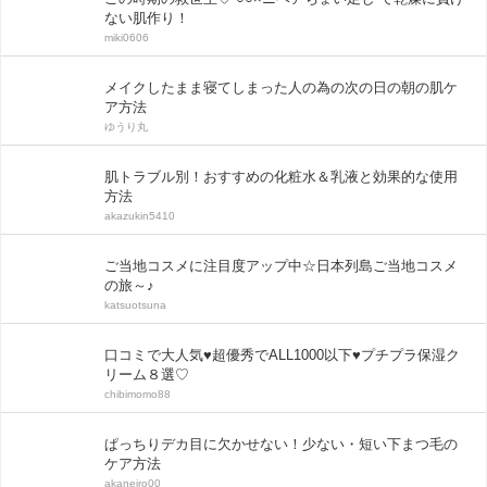
ない肌作り！
miki0606
メイクしたまま寝てしまった人の為の次の日の朝の肌ケ
ア方法
ゆうり丸
肌トラブル別！おすすめの化粧水＆乳液と効果的な使用
方法
akazukin5410
ご当地コスメに注目度アップ中☆日本列島ご当地コスメ
の旅～♪
katsuotsuna
口コミで大人気♥超優秀でALL1000以下♥プチプラ保湿ク
リーム８選♡
chibimomo88
ぱっちりデカ目に欠かせない！少ない・短い下まつ毛の
ケア方法
akaneiro00