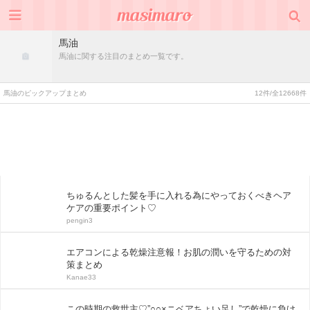
馬油
馬油に関する注目のまとめ一覧です。
馬油のピックアップまとめ
12件/全12668件
ちゅるんとした髪を手に入れる為にやっておくべきヘア
ケアの重要ポイント♡
pengin3
エアコンによる乾燥注意報！お肌の潤いを守るための対
策まとめ
Kanae33
この時期の救世主♡”○○×ニベアちょい足し”で乾燥に負け