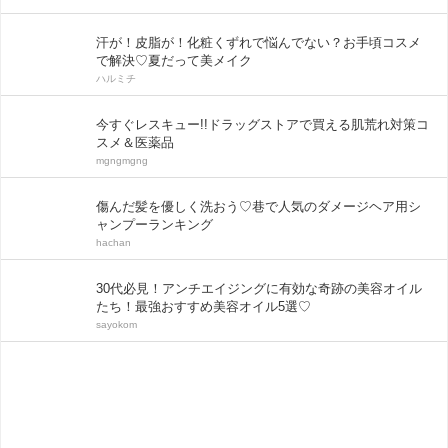
汗が！皮脂が！化粧くずれで悩んでない？お手頃コスメ
で解決♡夏だって美メイク
ハルミチ
今すぐレスキュー!!ドラッグストアで買える肌荒れ対策コ
スメ＆医薬品
mgngmgng
傷んだ髪を優しく洗おう♡巷で人気のダメージヘア用シ
ャンプーランキング
hachan
30代必見！アンチエイジングに有効な奇跡の美容オイル
たち！最強おすすめ美容オイル5選♡
sayokom