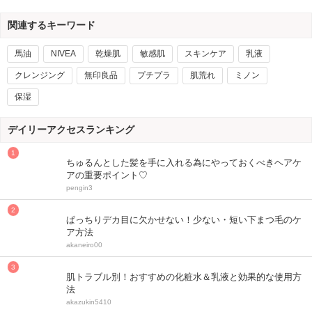
関連するキーワード
馬油
NIVEA
乾燥肌
敏感肌
スキンケア
乳液
クレンジング
無印良品
プチプラ
肌荒れ
ミノン
保湿
デイリーアクセスランキング
ちゅるんとした髪を手に入れる為にやっておくべきヘアケ
アの重要ポイント♡
pengin3
ぱっちりデカ目に欠かせない！少ない・短い下まつ毛のケ
ア方法
akaneiro00
肌トラブル別！おすすめの化粧水＆乳液と効果的な使用方
法
akazukin5410