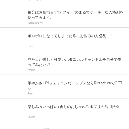
気分はお姫様☆“バデフィー”のまるでケーキ！な入浴剤を
使ってみよう。
tomo30174
ボロボロになってしまった爪にお悩みの方必見！！
ruipo
見た目が優しく可愛いボタニカルキャンドルを自分で作
ってみたい♡
*Miiko*
華やかさUP!フェミニンなトップスならRirandtureでGET
♡
8est
楽しみ方いっぱい♪香りのおしゃれ♡ポプリの活用法☆
rila02