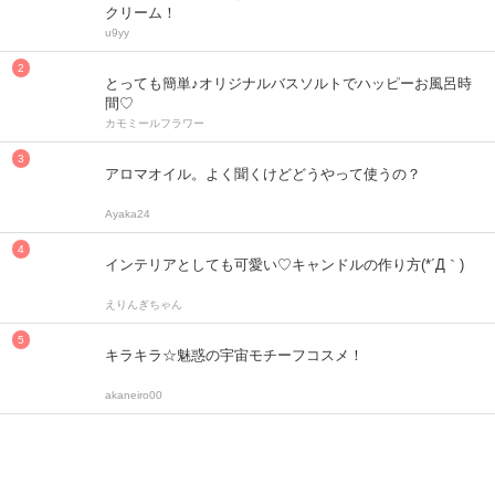
クリーム！
u9yy
とっても簡単♪オリジナルバスソルトでハッピーお風呂時
間♡
カモミールフラワー
アロマオイル。よく聞くけどどうやって使うの？
Ayaka24
インテリアとしても可愛い♡キャンドルの作り方(*´Д｀)
えりんぎちゃん
キラキラ☆魅惑の宇宙モチーフコスメ！
akaneiro00