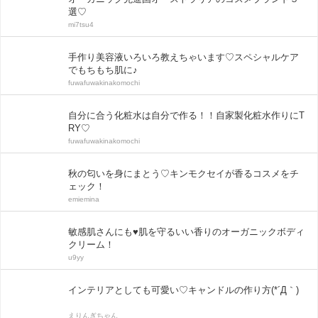
選♡
mi7tsu4
手作り美容液いろいろ教えちゃいます♡スペシャルケア
でもちもち肌に♪
fuwafuwakinakomochi
自分に合う化粧水は自分で作る！！自家製化粧水作りにT
RY♡
fuwafuwakinakomochi
秋の匂いを身にまとう♡キンモクセイが香るコスメをチ
ェック！
emiemina
敏感肌さんにも♥肌を守るいい香りのオーガニックボディ
クリーム！
u9yy
インテリアとしても可愛い♡キャンドルの作り方(*´Д｀)
えりんぎちゃん