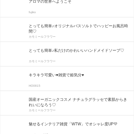
アロマの世界へようこそ
fujiko
とっても簡単♪オリジナルバスソルトでハッピーお風呂時
間♡
カモミールフラワー
とっても簡単♪私だけのかわいいハンドメイドソープ♡
カモミールフラワー
キラキラ可愛い♥雑貨で姫気分♥
HO0815
国産オーガニックコスメ ナチュラグラッセで素肌からき
れいになろう♡
カモミールフラワー
魅せるインテリア雑貨「WTW」でオシャレ度UP💛