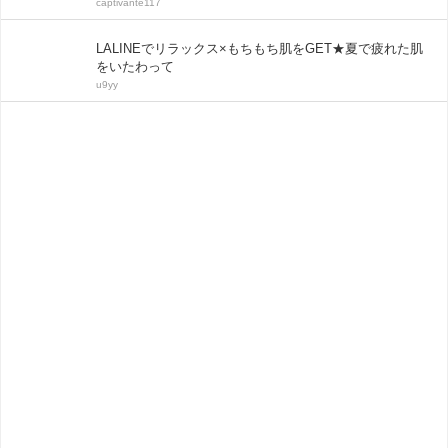
captivante117
LALINEでリラックス×もちもち肌をGET★夏で疲れた肌
をいたわって
u9yy