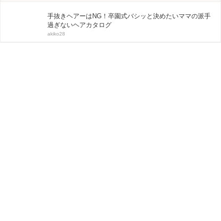
手抜きヘアーはNG！卒園式バシッと決めたいママの派手
過ぎないヘアカタログ
akiko28