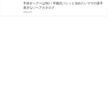
手抜きヘアーはNG！卒園式バシッと決めたいママの派手
過ぎないヘアカタログ
akiko28