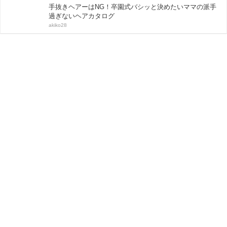
手抜きヘアーはNG！卒園式バシッと決めたいママの派手
過ぎないヘアカタログ
akiko28