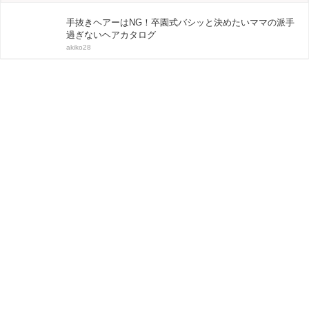
手抜きヘアーはNG！卒園式バシッと決めたいママの派手
過ぎないヘアカタログ
akiko28