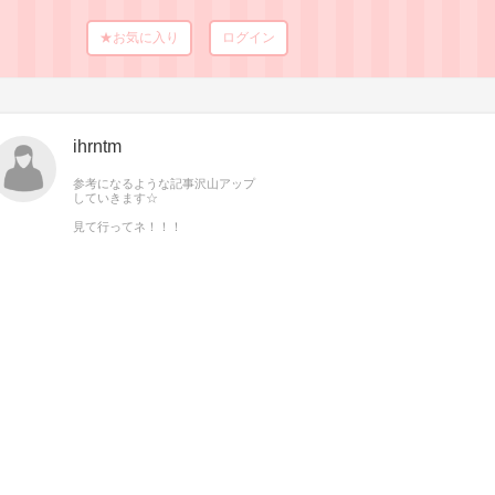
★お気に入り
ログイン
ihrntm
参考になるような記事沢山アップ
していきます☆
見て行ってネ！！！