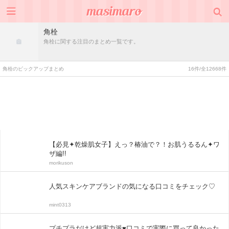
角栓
角栓に関する注目のまとめ一覧です。
角栓のピックアップまとめ
16件/全12668件
【必見✦乾燥肌女子】えっ？椿油で？！お肌うるるん✦ワ
ザ編!!
morikuson
人気スキンケアブランドの気になる口コミをチェック♡
mint0313
プチプラだけど超実力派♥口コミで実際に買って良かった