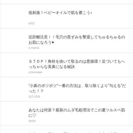
低刺激！ベビーオイルで肌を磨こう♪
ie52
近距離注意！！毛穴の黒ずみを撃退してちゅるちゅるの
お肌になろう♥
s.mama
ＳＴＯＰ！角栓を抜いて取るのは悪循環！近づいてもへ
っちゃらな美鼻になる秘訣
y.tanzawa
”小鼻のポツポツ”一番の方法は、取り除くより”与える”だ
った！？
はたゆみ
あなたは何派？最新のムダ毛処理法でこの夏ツルスベ肌
に♡
snow