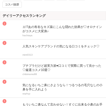
コスパ抜群
デイリーアクセスランキング
エ!?あの有名なキズ薬にこんな隠れた効果が♡オロナイン
がコスメに大変身♪
hachiaya
人気スキンケアブランドの気になる口コミをチェック♡
mint0313
プチプラだけど超実力派♥口コミで実際に買って良かった
♡厳選コスメ10選♡
chibimomo88
気になるいちご鼻にさようなら！つるつるの毛穴なしの小
鼻を手に入れよう
sophyy
もういちご鼻なんて言わせない！すぐに出来る小鼻のお手