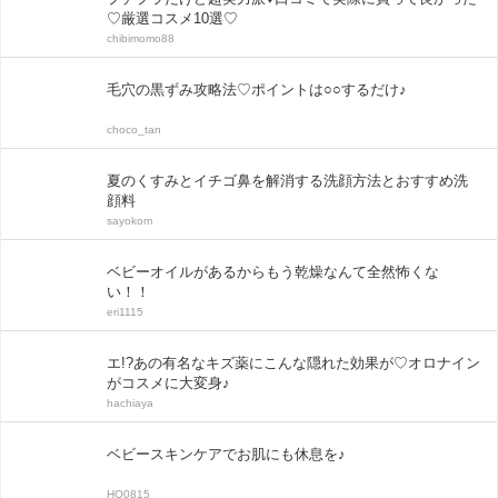
♡厳選コスメ10選♡
chibimomo88
毛穴の黒ずみ攻略法♡ポイントは○○するだけ♪
choco_tan
夏のくすみとイチゴ鼻を解消する洗顔方法とおすすめ洗
顔料
sayokom
ベビーオイルがあるからもう乾燥なんて全然怖くな
い！！
eri1115
エ!?あの有名なキズ薬にこんな隠れた効果が♡オロナイン
がコスメに大変身♪
hachiaya
ベビースキンケアでお肌にも休息を♪
HO0815