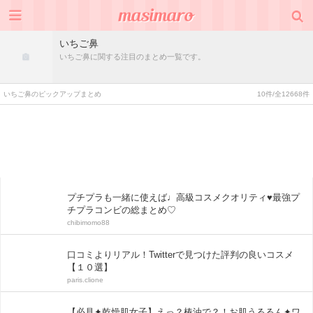
いちご鼻
いちご鼻に関する注目のまとめ一覧です。
いちご鼻のピックアップまとめ
10件/全12668件
プチプラも一緒に使えば♩高級コスメクオリティ♥最強プ
チプラコンビの総まとめ♡
chibimomo88
口コミよりリアル！Twitterで見つけた評判の良いコスメ
【１０選】
paris.clione
【必見✦乾燥肌女子】えっ？椿油で？！お肌うるるん✦ワ