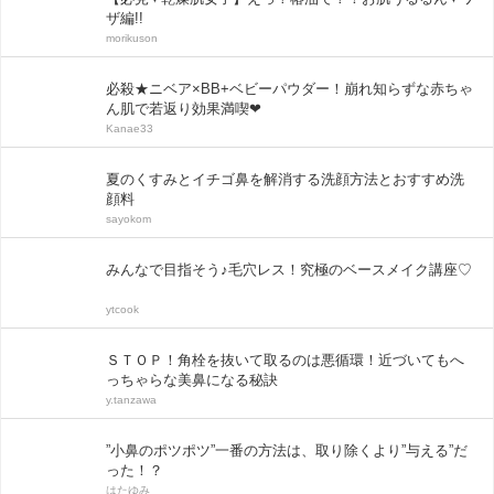
ザ編!!
morikuson
必殺★ニベア×BB+ベビーパウダー！崩れ知らずな赤ちゃ
ん肌で若返り効果満喫❤
Kanae33
夏のくすみとイチゴ鼻を解消する洗顔方法とおすすめ洗
顔料
sayokom
みんなで目指そう♪毛穴レス！究極のベースメイク講座♡
ytcook
ＳＴＯＰ！角栓を抜いて取るのは悪循環！近づいてもへ
っちゃらな美鼻になる秘訣
y.tanzawa
”小鼻のポツポツ”一番の方法は、取り除くより”与える”だ
った！？
はたゆみ