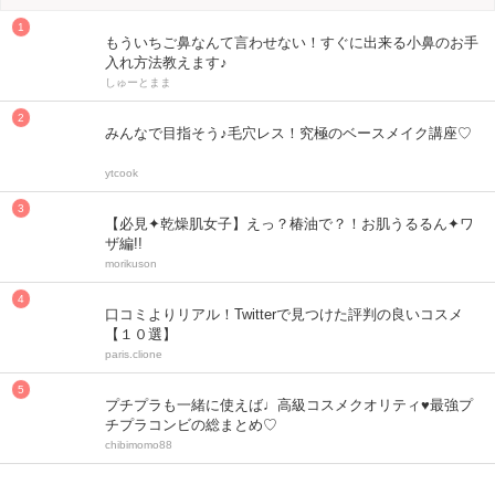
もういちご鼻なんて言わせない！すぐに出来る小鼻のお手
入れ方法教えます♪
しゅーとまま
みんなで目指そう♪毛穴レス！究極のベースメイク講座♡
ytcook
【必見✦乾燥肌女子】えっ？椿油で？！お肌うるるん✦ワ
ザ編!!
morikuson
口コミよりリアル！Twitterで見つけた評判の良いコスメ
【１０選】
paris.clione
プチプラも一緒に使えば♩高級コスメクオリティ♥最強プ
チプラコンビの総まとめ♡
chibimomo88