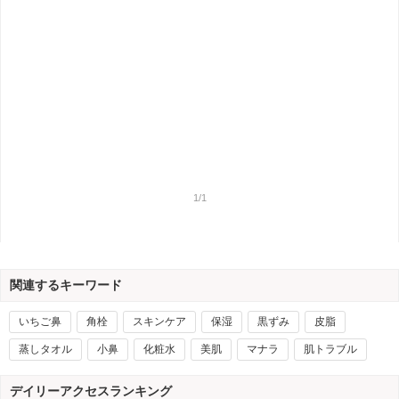
1/1
関連するキーワード
いちご鼻
角栓
スキンケア
保湿
黒ずみ
皮脂
蒸しタオル
小鼻
化粧水
美肌
マナラ
肌トラブル
デイリーアクセスランキング