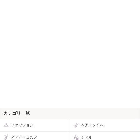
カテゴリ一覧
ファッション
ヘアスタイル
メイク・コスメ
ネイル