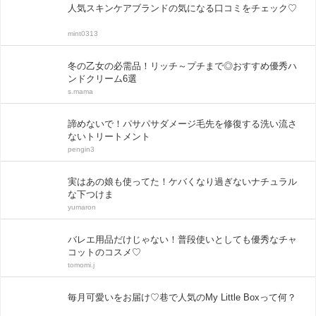
人気スキンケアブランドの気になる口コミをチェック♡
mint0313
冬の乙女の必需品！リッチ～プチまで◎おすすめ優秀ハ
ンドクリーム6選
s.mama
諦めないで！パサパサダメージ毛先を修復する洗い流さ
ないトリートメント
pengin3
実はあの娘も使ってた！ケバくなり過ぎないナチュラル
な下つけま
yumaron
バレエ用品だけじゃない！普段使いとしても優秀なチャ
コットのコスメ♡
tomomi.j
毎月可愛いをお届け♡巷で人気のMy Little Boxって何？