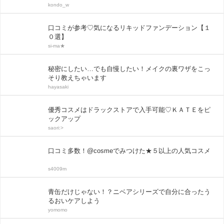
kondo_w
口コミが参考♡気になるリキッドファンデーション【１
０選】
si-ma★
秘密にしたい…でも自慢したい！メイクの裏ワザをこっ
そり教えちゃいます
hayasaki
優秀コスメはドラックストアで入手可能♡ＫＡＴＥをピ
ックアップ
saori:>
口コミ多数！@cosmeでみつけた★５以上の人気コスメ
s4009m
青缶だけじゃない！？ニベアシリーズで自分に合ったう
るおいケアしよう
yomomo