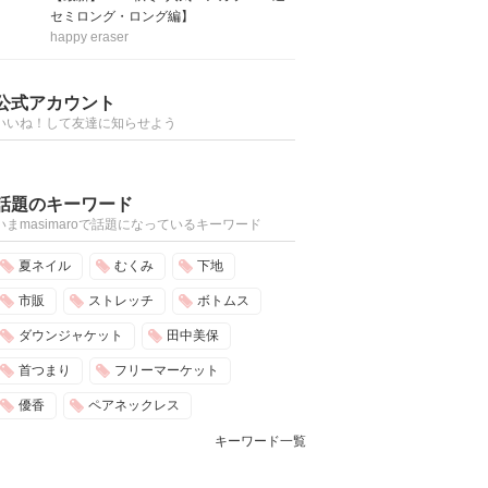
セミロング・ロング編】
happy eraser
公式アカウント
いいね！して友達に知らせよう
話題のキーワード
いまmasimaroで話題になっているキーワード
夏ネイル
むくみ
下地
市販
ストレッチ
ボトムス
ダウンジャケット
田中美保
首つまり
フリーマーケット
優香
ペアネックレス
キーワード一覧