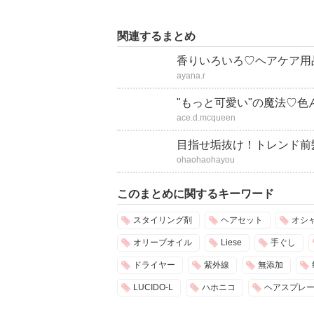
関連するまとめ
香りいろいろ♡ヘアケア用品も
ayana.r
"もっと可愛い"の魔法♡
ace.d.mcqueen
目指せ垢抜け！トレンド前
ohaohaohayou
このまとめに関するキーワード
スタイリング剤
ヘアセット
オシ
オリーブオイル
Liese
手ぐし
ドライヤー
紫外線
無添加
LUCIDO-L
ハホニコ
ヘアスプレ