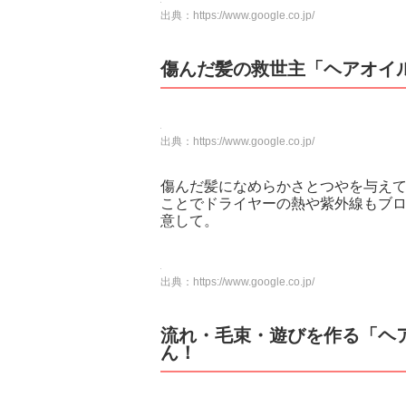
出典：
https://www.google.co.jp/
傷んだ髪の救世主「ヘアオイ
出典：
https://www.google.co.jp/
傷んだ髪になめらかさとつやを与え
ことでドライヤーの熱や紫外線もブ
意して。
出典：
https://www.google.co.jp/
流れ・毛束・遊びを作る「ヘ
ん！