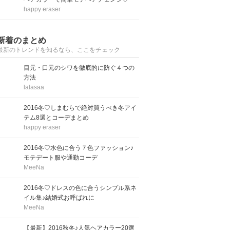
happy eraser
新着のまとめ
最新のトレンドを知るなら、ここをチェック
目元・口元のシワを徹底的に防ぐ４つの
方法
lalasaa
2016冬♡しまむらで絶対買うべき冬アイ
テム8選とコーデまとめ
happy eraser
2016冬♡水色に合う７色ファッション♪
モテデート服や通勤コーデ
MeeNa
2016冬♡ドレスの色に合うシンプル系ネ
イル集♪結婚式お呼ばれに
MeeNa
【最新】2016秋冬♪人気ヘアカラー20選