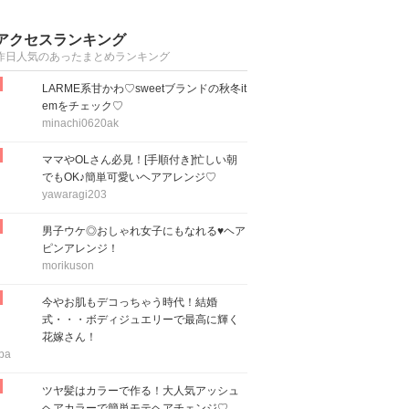
アクセスランキング
昨日人気のあったまとめランキング
LARME系甘かわ♡sweetブランドの秋冬it
emをチェック♡
minachi0620ak
ママやOLさん必見！[手順付き]忙しい朝
でもOK♪簡単可愛いヘアアレンジ♡
yawaragi203
男子ウケ◎おしゃれ女子にもなれる♥ヘア
ピンアレンジ！
morikuson
今やお肌もデコっちゃう時代！結婚
式・・・ボディジュエリーで最高に輝く
花嫁さん！
ba
ツヤ髪はカラーで作る！大人気アッシュ
ヘアカラーで簡単モテヘアチェンジ♡