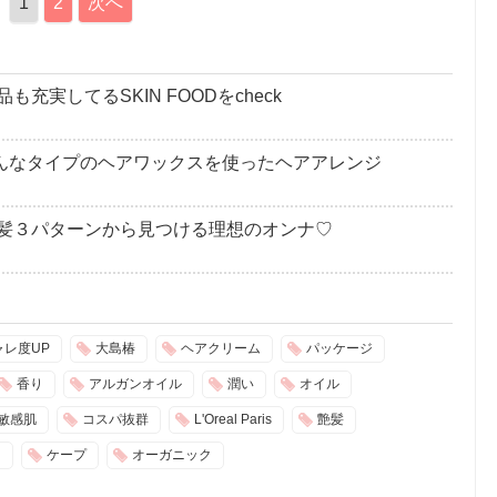
1
2
次へ
充実してるSKIN FOODをcheck
色んなタイプのヘアワックスを使ったヘアアレンジ
髪３パターンから見つける理想のオンナ♡
ャレ度UP
大島椿
ヘアクリーム
パッケージ
香り
アルガンオイル
潤い
オイル
敏感肌
コスパ抜群
L'Oreal Paris
艶髪
ー
ケープ
オーガニック