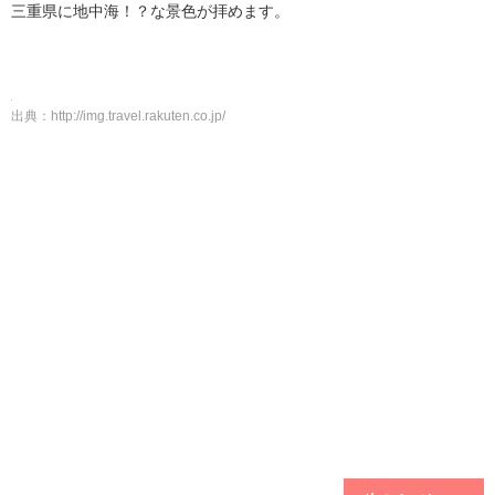
三重県に地中海！？な景色が拝めます。
出典：
http://img.travel.rakuten.co.jp/