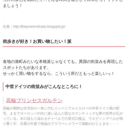
ましょう！
出典：
http://thepowerofcake.blogspot.jp/
街歩きが好き！お買い物したい！派
各地の港町みたいな本格派じゃなくても、異国の街並みを再現した
スポットたちがあります。
せっかく買い物をするなら、こういう所だともっと楽しいっ！
中世ドイツの街並みがこんなところに！
高輪プリンセスガルテン
高輪の閑静な住宅街の一角に佇むインペリアルイエローの中世ドイツ風の邸
宅。まるでヨーロッパの街に迷い込んだ様なロマンティックな夢の世界が広が
っている。木の温もり溢れるチャペルでの挙式の後は、ウエディングベルが鳴
り響く中、石畳の中庭で祝福のフラワーシャワーで感動のひとときを・・・