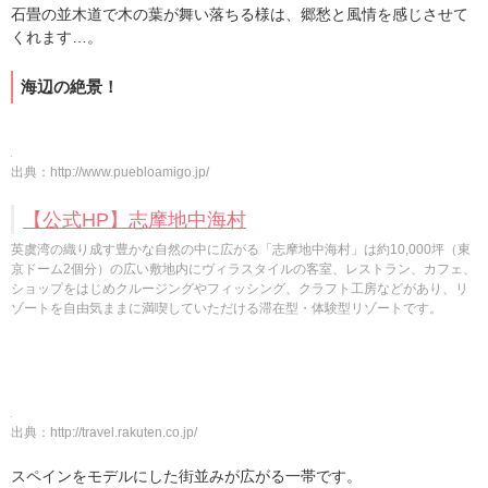
石畳の並木道で木の葉が舞い落ちる様は、郷愁と風情を感じさせて
くれます…。
海辺の絶景！
出典：
http://www.puebloamigo.jp/
【公式HP】志摩地中海村
英虞湾の織り成す豊かな自然の中に広がる「志摩地中海村」は約10,000坪（東
京ドーム2個分）の広い敷地内にヴィラスタイルの客室、レストラン、カフェ、
ショップをはじめクルージングやフィッシング、クラフト工房などがあり、リ
ゾートを自由気ままに満喫していただける滞在型・体験型リゾートです。
出典：
http://travel.rakuten.co.jp/
スペインをモデルにした街並みが広がる一帯です。