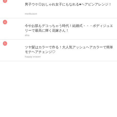
男子ウケ◎おしゃれ女子にもなれる♥ヘアピンアレンジ！
morikuson
今やお肌もデコっちゃう時代！結婚式・・・ボディジュエ
リーで最高に輝く花嫁さん！
aba
ツヤ髪はカラーで作る！大人気アッシュヘアカラーで簡単
モテヘアチェンジ♡
happy eraser