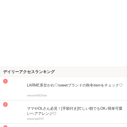
デイリーアクセスランキング
LARME系甘かわ♡sweetブランドの秋冬itemをチェック♡
minachi0620ak
ママやOLさん必見！[手順付き]忙しい朝でもOK♪簡単可愛
いヘアアレンジ♡
yawaragi203