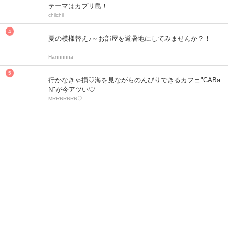
テーマはカプリ島！
chilchil
夏の模様替え♪～お部屋を避暑地にしてみませんか？！
Hannnnna
行かなきゃ損♡海を見ながらのんびりできるカフェ"CABa
N"が今アツい♡
MRRRRRRR♡