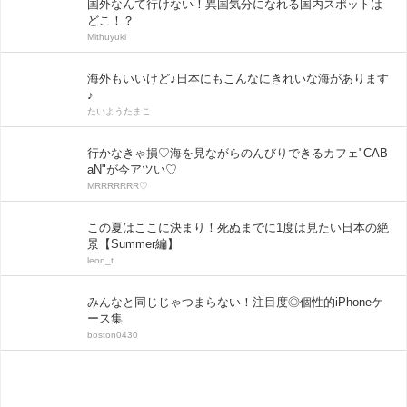
国外なんて行けない！異国気分になれる国内スポットは
どこ！？
Mithuyuki
海外もいいけど♪日本にもこんなにきれいな海があります
♪
たいようたまこ
行かなきゃ損♡海を見ながらのんびりできるカフェ"CAB
aN"が今アツい♡
MRRRRRRR♡
この夏はここに決まり！死ぬまでに1度は見たい日本の絶
景【Summer編】
leon_t
みんなと同じじゃつまらない！注目度◎個性的iPhoneケ
ース集
boston0430