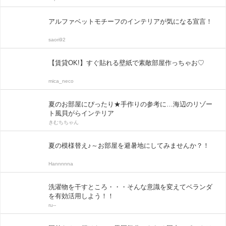
アルファベットモチーフのインテリアが気になる宣言！
saori92
【賃貸OK!】すぐ貼れる壁紙で素敵部屋作っちゃお♡
mica_neco
夏のお部屋にぴったり★手作りの参考に…海辺のリゾー
ト風貝がらインテリア
きむちちゃん
夏の模様替え♪～お部屋を避暑地にしてみませんか？！
Hannnnna
洗濯物を干すところ・・・そんな意識を変えてベランダ
を有効活用しよう！！
ru--