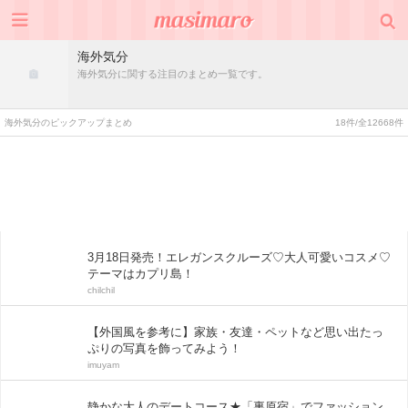
海外気分
海外気分に関する注目のまとめ一覧です。
海外気分のピックアップまとめ
18件/全12668件
3月18日発売！エレガンスクルーズ♡大人可愛いコスメ♡
テーマはカプリ島！
chilchil
【外国風を参考に】家族・友達・ペットなど思い出たっ
ぷりの写真を飾ってみよう！
imuyam
静かな大人のデートコース★「裏原宿」でファッション