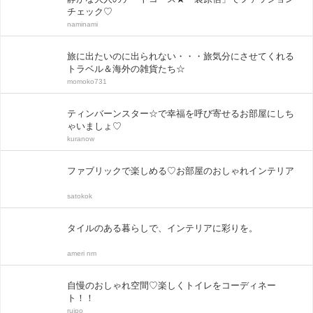
チェック♡
naminami
旅に出たいのに出られない・・・旅気分にさせてくれる
トラベル＆海外の雑貨たち☆
momoko731
ティンバーンスター☆で幸福を呼び寄せるお部屋にしち
ゃいましょ♡
kuranow
ファブリックで楽しめる♡お部屋のおしゃれインテリア
satokok
タイルのある暮らしで、インテリアに彩りを。
ameri nm
自慢のおしゃれ空間♡楽しくトイレをコーディネー
ト！！
ruipo