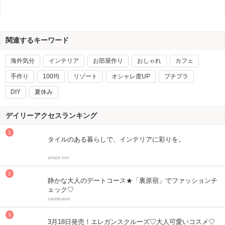
関連するキーワード
海外気分
インテリア
お部屋作り
おしゃれ
カフェ
手作り
100均
リゾート
オシャレ度UP
プチプラ
DIY
夏休み
デイリーアクセスランキング
タイルのある暮らしで、インテリアに彩りを。
ameri nm
静かな大人のデートコース★「裏原宿」でファッションチ
ェック♡
naminami
3月18日発売！エレガンスクルーズ♡大人可愛いコスメ♡