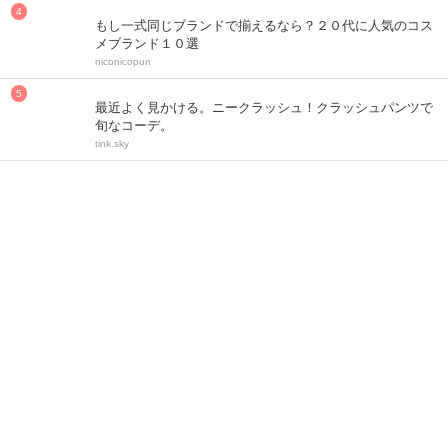
もし一式同じブランドで揃えるなら？２０代に人気のコス
メブランド１０選
niconicopun
最近よく見かける。ニークラッシュ！クラッシュパンツで
旬なコーデ。
tink.sky