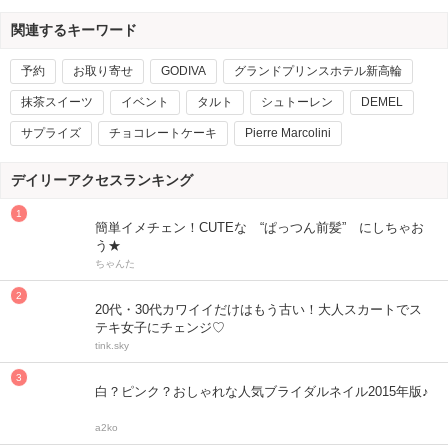
関連するキーワード
予約
お取り寄せ
GODIVA
グランドプリンスホテル新高輪
抹茶スイーツ
イベント
タルト
シュトーレン
DEMEL
サプライズ
チョコレートケーキ
Pierre Marcolini
デイリーアクセスランキング
簡単イメチェン！CUTEな “ぱっつん前髪” にしちゃお
う★
ちゃんた
20代・30代カワイイだけはもう古い！大人スカートでス
テキ女子にチェンジ♡
tink.sky
白？ピンク？おしゃれな人気ブライダルネイル2015年版♪
a2ko