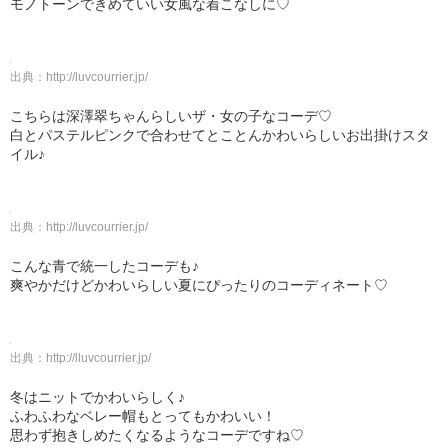
モノトーンできめていい女風な着こなしに♡
出典：
http://luvcourrier.jp/
こちらは深澤翠ちゃんらしいザ・女の子なコーデ♡
白とパステルピンクで合わせてとことんかわいらしいお出掛けスタ
イル♪
出典：
http://luvcourrier.jp/
こんな青で統一したコーデも♪
爽やかだけどかわいらしい夏にぴったりのコーディネート♡
出典：
http://lluvcourrier.jp/
冬はニットでかわいらしく♪
ふわふわなベレー帽もとってもかわいい！
思わず抱きしめたくなるようなコーデですね♡