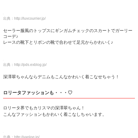
出典：
http://luvcourrier.jp/
セーラー服風のトップスにギンガムチェックのスカートでガーリー
コーデ♪
レースの靴下とリボンの靴で合わせて足元からかわいく♪
出典：
http://pds.exblog.jp/
深澤翠ちゃんならデニムもこんなかわいく着こなせちゃう！
ロリータファッションも・・・♡
ロリータ界でもカリスマの深澤翠ちゃん！
こんなファッションもかわいく着こなしちゃいます。
出典：
http://yaplog.jp/