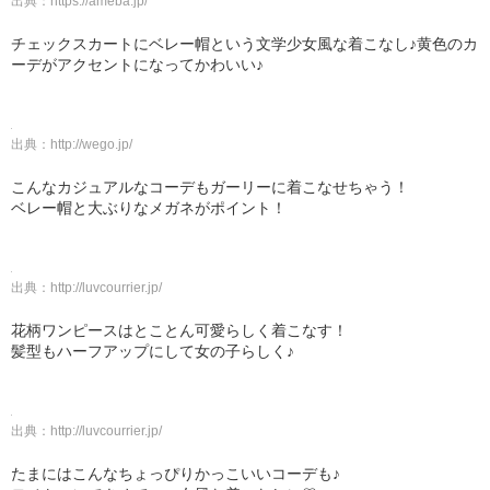
出典：
https://ameba.jp/
チェックスカートにベレー帽という文学少女風な着こなし♪黄色のカ
ーデがアクセントになってかわいい♪
出典：
http://wego.jp/
こんなカジュアルなコーデもガーリーに着こなせちゃう！
ベレー帽と大ぶりなメガネがポイント！
出典：
http://luvcourrier.jp/
花柄ワンピースはとことん可愛らしく着こなす！
髪型もハーフアップにして女の子らしく♪
出典：
http://luvcourrier.jp/
たまにはこんなちょっぴりかっこいいコーデも♪