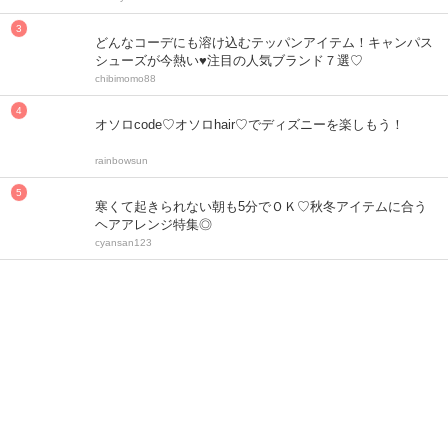
どんなコーデにも溶け込むテッパンアイテム！キャンパス
シューズが今熱い♥注目の人気ブランド７選♡
chibimomo88
オソロcode♡オソロhair♡でディズニーを楽しもう！
rainbowsun
寒くて起きられない朝も5分でＯＫ♡秋冬アイテムに合う
ヘアアレンジ特集◎
cyansan123