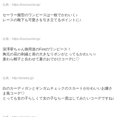
出典：
https://luvcourrier.jp/
セーラー服型のワンピースは一枚でかわいく♪
レースの靴下も可愛さを引き立てるポイントに♪
出典：
https://luvcourrier.jp/
深澤翠ちゃん御用達のFintのワンピース！
胸元の花の刺繍と肩の大きなリボンがとってもかわいい♪
麦わら帽子と合わせて夏のおでかけコーデに♡
出典：
http://ameba.jp/
白のカーディガンとギンガムチェックのスカートがかわいいお嬢さ
ま風コーデ♡
とっても女の子らしくて女の子なら一度はしてみたいコーデですね♪