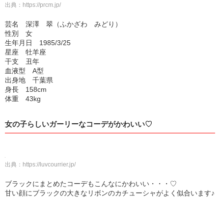
出典：
https://prcm.jp/
芸名 深澤 翠（ふかざわ みどり）
性別 女
生年月日 1985/3/25
星座 牡羊座
干支 丑年
血液型 A型
出身地 千葉県
身長 158cm
体重 43kg
女の子らしいガーリーなコーデがかわいい♡
出典：
https://luvcourrier.jp/
ブラックにまとめたコーデもこんなにかわいい・・・♡
甘い顔にブラックの大きなリボンのカチューシャがよく似合います♪