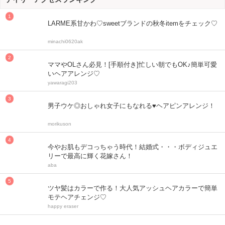
LARME系甘かわ♡sweetブランドの秋冬itemをチェック♡
minachi0620ak
ママやOLさん必見！[手順付き]忙しい朝でもOK♪簡単可愛
いヘアアレンジ♡
yawaragi203
男子ウケ◎おしゃれ女子にもなれる♥ヘアピンアレンジ！
morikuson
今やお肌もデコっちゃう時代！結婚式・・・ボディジュエ
リーで最高に輝く花嫁さん！
aba
ツヤ髪はカラーで作る！大人気アッシュヘアカラーで簡単
モテヘアチェンジ♡
happy eraser