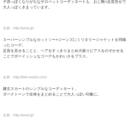
子供っぽくなりがちなサロペットコーディネートも、おじ靴×足首見せで
大人っぽくきまっています。
出典：
http://wear.jp/
スーパーシンプルなカットソー×ジーンズにミリタリージャケットを羽織
ったコーデ。
足首を見せることと、ヘアをすっきりまとめ大振りピアスをのぞかせる
ことでボーイッシュなコーデもかわいさをプラス。
出典：
http://folk-media.com/
膝丈スカートのシンプルなコーディネート。
ダークトーンで全体をまとめることで大人っぽい印象に。
出典：
http://wear.jp/