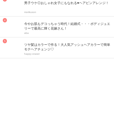
男子ウケ◎おしゃれ女子にもなれる♥ヘアピンアレンジ！
morikuson
今やお肌もデコっちゃう時代！結婚式・・・ボディジュエ
リーで最高に輝く花嫁さん！
aba
ツヤ髪はカラーで作る！大人気アッシュヘアカラーで簡単
モテヘアチェンジ♡
happy eraser