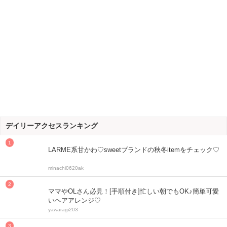
デイリーアクセスランキング
LARME系甘かわ♡sweetブランドの秋冬itemをチェック♡
minachi0620ak
ママやOLさん必見！[手順付き]忙しい朝でもOK♪簡単可愛
いヘアアレンジ♡
yawaragi203