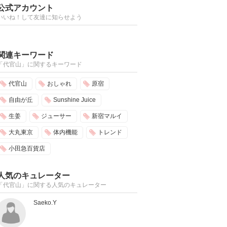
公式アカウント
いいね！して友達に知らせよう
関連キーワード
「代官山」に関するキーワード
代官山
おしゃれ
原宿
自由が丘
Sunshine Juice
生姜
ジューサー
新宿マルイ
大丸東京
体内機能
トレンド
小田急百貨店
人気のキュレーター
「代官山」に関する人気のキュレーター
Saeko.Y