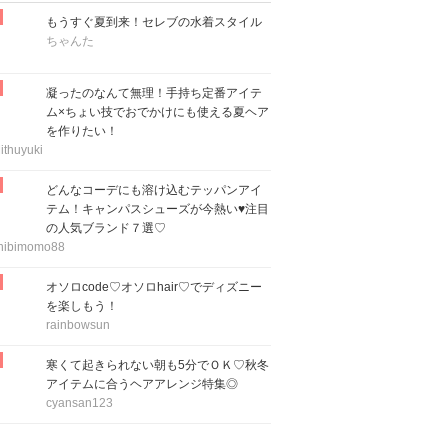
もうすぐ夏到来！セレブの水着スタイル
ちゃんた
凝ったのなんて無理！手持ち定番アイテ
ム×ちょい技でおでかけにも使える夏ヘア
を作りたい！
ithuyuki
どんなコーデにも溶け込むテッパンアイ
テム！キャンパスシューズが今熱い♥注目
の人気ブランド７選♡
hibimomo88
オソロcode♡オソロhair♡でディズニー
を楽しもう！
rainbowsun
寒くて起きられない朝も5分でＯＫ♡秋冬
アイテムに合うヘアアレンジ特集◎
cyansan123