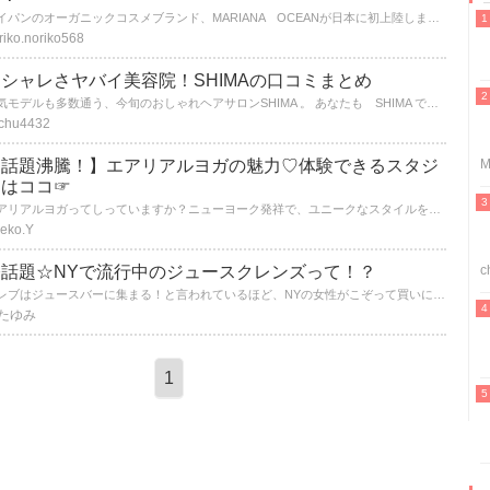
サイパンのオーガニックコスメブランド、MARIANA OCEANが日本に初上陸しました。 気になる商品の使い心地は？どんなのがあるのかな？注目してみましょう。
riko.noriko568
シャレさヤバイ美容院！SHIMAの口コミまとめ
人気モデルも多数通う、今旬のおしゃれヘアサロンSHIMA 。 あなたも SHIMA で可愛くなっちゃおう！！
chu4432
【話題沸騰！】エアリアルヨガの魅力♡体験できるスタジ
M
オはココ☞
エアリアルヨガってしっていますか？ニューヨーク発祥で、ユニークなスタイルを楽しめちゃうヨガなんです♡日本でも話題沸騰のエアリアルヨガのイイところを紹介します♡実際に体験できるスタジオ情報もチェック！◎
eko.Y
今話題☆NYで流行中のジュースクレンズって！？
c
セレブはジュースバーに集まる！と言われているほど、NYの女性がこぞって買いに行く、ジュースとは！？ダイエットだけじゃなく、美容と健康にも効果あり☆
たゆみ
1