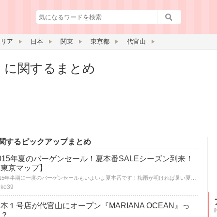
エリア
日本
関東
東京都
代官山
」に関するまとめ
関するピックアップまとめ
015年夏のバーゲンセール！夏本番SALEシーズン到来！
【東京マップ】
2015年半期に一度のバーゲンセールもいよいよ夏本番です！梅雨が明ければ暑い夏もすぐそこ！夏物で欲しかったアイテムをＧＥＴするチャンスをお見逃しなく♪
iko39
本１号店が代官山にオープン『MARIANA OCEAN』っ
て？