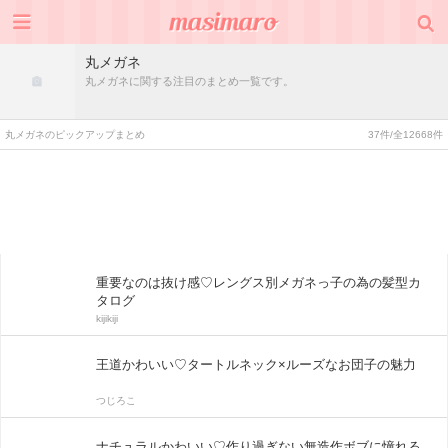
丸メガネ
丸メガネに関する注目のまとめ一覧です。
丸メガネのピックアップまとめ
37件/全12668件
重要なのは抜け感♡レングス別メガネっ子の為の髪型カ
タログ
kijikiji
王道かわいい♡タートルネック×ルーズなお団子の魅力
つじろこ
ナチュラルかわいい♡作り過ぎない無造作ボブに憧れる