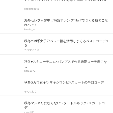
chobinobuta
海外セレブも夢中♡時短アレンジ"Hun"でつくる最旬こな
れヘア！
kondo_w
秋冬mini系女子♡ベレー帽を活用しまくるベストコーデ１
０
コジマミユキ
秋冬♥スキニーデニム×パンプスで作る通勤コーデ着こな
し
haru1072
秋冬Sカワ女子♡マキシワンピ×スカートの辛口コーデ
そんなねこ
秋冬マンネリにならない♡タートルネック×スカートコー
デ
ハムおじ