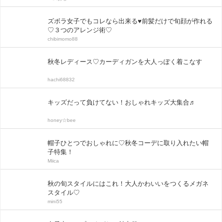
ズボラ女子でもコレなら出来る♥前髪だけで旬顔が作れる
♡３つのアレンジ術♡
chibimomo88
秋冬レディース♡カーディガンを大人っぽく着こなす
hachi68832
キッズだって負けてない！おしゃれキッズ大集合♬
honey☆bee
帽子ひとつでおしゃれに♡秋冬コーデに取り入れたい帽
子特集！
Miica
秋の旬スタイルにはこれ！大人かわいいをつくるメガネ
スタイル♡
mini55