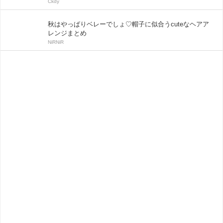
Ckdy
秋はやっぱりベレーでしょ♡帽子に似合うcuteなヘアア
レンジまとめ
NiRNiR