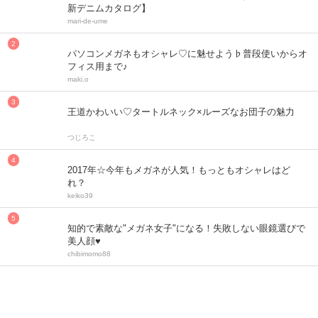
新デニムカタログ】
mari-de-ume
パソコンメガネもオシャレ♡に魅せよう♭普段使いからオ
フィス用まで♪
maki.o
王道かわいい♡タートルネック×ルーズなお団子の魅力
つじろこ
2017年☆今年もメガネが人気！もっともオシャレはど
れ？
keiko39
知的で素敵な"メガネ女子"になる！失敗しない眼鏡選びで
美人顔♥
chibimomo88