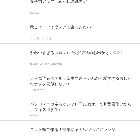
女子力アップ めがねの魅力♡
keroko
秋こそ、アイウェアで楽しみたい！
シュガーチャイ
かわいすぎるコロン♪バッグで秋のお出かけにGO！
fuwafuwakinakomochi
大人気読者モデル♡田中里奈ちゃんの可愛すぎるおしゃ
れテクを真似したい！
じゅーーん
パソコンメガネもオシャレ♡に魅せよう♭普段使いから
オフィス用まで♪
maki.o
ニット帽で作る！簡単ゆるカワ♡ヘアアレンジ