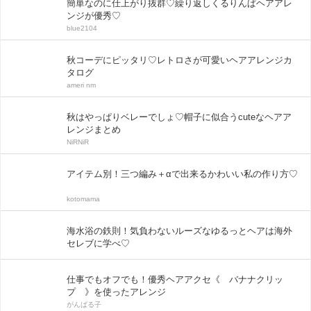
簡単なのに仕上がり抜群♡繰り返しくるりんぱヘアアレ
ンジが優秀♡
blue2104
秋コーデにピッタリ♡レトロさが可愛いヘアアレンジカ
タログ
ameri nm
秋はやっぱりベレーでしょ♡帽子に似合うcuteなヘアア
レンジまとめ
NiRNiR
アイテム別！三つ編み＋αで出来るかわいい私の作り方♡
kotomama
海水浴の鉄則！気負わないルーズなゆるっとヘアは海外
セレブに学べ♡
仕事でもオフでも！優秀ヘアアクセ《 バナナクリッ
プ 》を使ったアレンジ
がんばる子