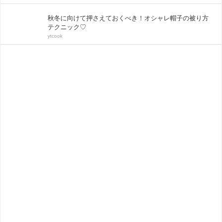
秋冬に向けて押さえておくべき！オシャレ帽子の被り方
テクニック♡
ytcook