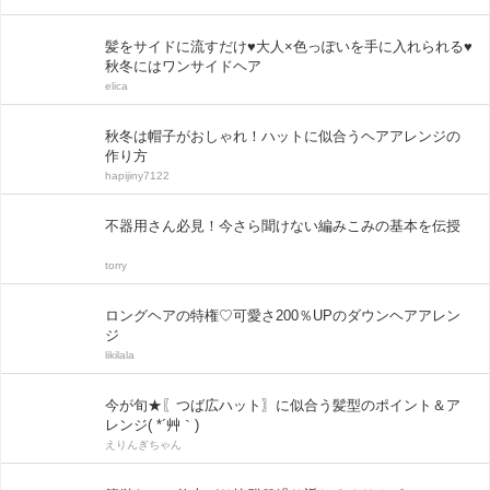
髪をサイドに流すだけ♥大人×色っぽいを手に入れられる♥
秋冬にはワンサイドヘア
elica
秋冬は帽子がおしゃれ！ハットに似合うヘアアレンジの
作り方
hapijiny7122
不器用さん必見！今さら聞けない編みこみの基本を伝授
torry
ロングヘアの特権♡可愛さ200％UPのダウンヘアアレン
ジ
likilala
今が旬★〖つば広ハット〗に似合う髪型のポイント＆ア
レンジ( *´艸｀)
えりんぎちゃん