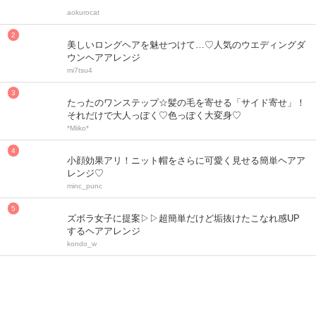
aokurocat
美しいロングヘアを魅せつけて…♡人気のウエディングダ
ウンヘアアレンジ
mi7tsu4
たったのワンステップ☆髪の毛を寄せる「サイド寄せ」！
それだけで大人っぽく♡色っぽく大変身♡
*Miiko*
小顔効果アリ！ニット帽をさらに可愛く見せる簡単ヘアア
レンジ♡
minc_punc
ズボラ女子に提案▷▷超簡単だけど垢抜けたこなれ感UP
するヘアアレンジ
kondo_w