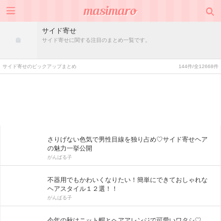
サイド寄せ
サイド寄せに関する注目のまとめ一覧です。
サイド寄せのピックアップまとめ
144件/全12668件
さりげない色気で男性目線を独り占め♡サイド寄せヘア
の魅力一挙公開
がんばる子
不器用でもかわいくなりたい！簡単にできておしゃれな
ヘアスタイル１２選！！
がんばる子
今年の秋はニット帽とヘアアレンジで可愛いワタシ♡