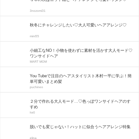
3nozomi31
秋冬にチャレンジしたい♡大人可愛いヘアアレンジ♡
mini55
小細工なNO！小物を使わずに素材を活かす大人モード♡
ワンサイドヘア
MART MOM
You Tubeで注目のヘアスタイリスト木村一平に学ぶ！簡
単可愛いまとめ髪
puchineo
２分で作れる大人モード…♡色っぽワンサイドヘアのす
すめ
hir0
脱いでも変じゃない！ハットに似合うヘアアレンジ特集
elina