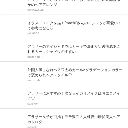
かのヘアアレンジ
morisawayuu
イラストメイクを描く”machi”さんのインスタが可愛いく
て参考になる♡
miki0606
アラサーのアイシャドウはカーキで決まり♡透明感あふ
れるカーキシャドウのすすめ
mezon de...
外国人風こなれヘア♡太めカール×グラデーションカラー
で褒められヘアスタイル♡
mezon de...
アラサーにおすすめ！次なるイガリメイクはおエロメイ
ク♡
sayokom
アラサー女子が目指すモテ髪♡大人可愛い暗髪美人ヘア
カタログ
makinko