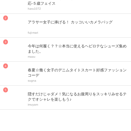
応-５歳フェイス
haru1072
アラサー女子に捧げる！ カッコいいカメラバッグ
fuji-mari
今年は何履く？？☆本当に使えるヘビロテなシューズ集め
ました。
maau
春夏☆働く女子のデニムタイトスカート好感ファッション
コーデ
sugna
隠すだけじゃダメ！気になるお腹周りをスッキリみせるテ
クでオシャレを楽しもう♪
imuyam