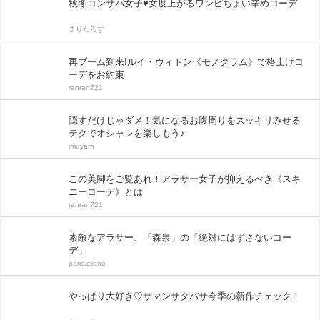
秋冬コンサバ女子♥女度上がるワンピちょい辛めコーデ
まりたろす
再ブーム到来!ルイ・ヴィトン《モノグラム》で格上げコ
ーデをお約束
ranran721
隠すだけじゃダメ！気になるお腹周りをスッキリみせる
テクでオシャレを楽しもう♪
imuyam
この美脚をご覧あれ！アラサー女子が抑えるべき《スキ
ニーコーデ》とは
ranran721
素敵なアラサー、「森泉」の「絶対にはずさないコー
デ」
paris.clione
やっぱり大好き♡サマンサタバサ今季の新作チェック！