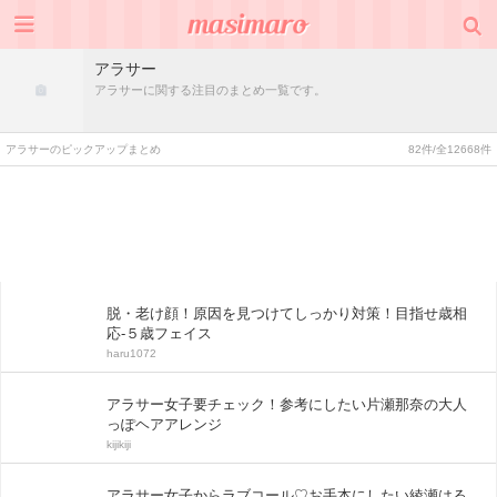
アラサー
アラサーに関する注目のまとめ一覧です。
アラサーのピックアップまとめ
82件/全12668件
脱・老け顔！原因を見つけてしっかり対策！目指せ歳相
応-５歳フェイス
haru1072
アラサー女子要チェック！参考にしたい片瀬那奈の大人
っぽヘアアレンジ
kijikiji
アラサー女子からラブコール♡お手本にしたい綾瀬はる