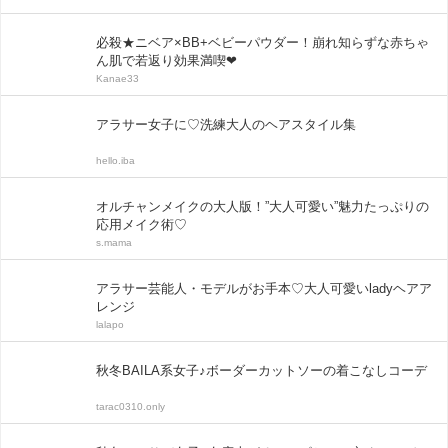
必殺★ニベア×BB+ベビーパウダー！崩れ知らずな赤ちゃ
ん肌で若返り効果満喫❤
Kanae33
アラサー女子に♡洗練大人のヘアスタイル集
hello.iba
オルチャンメイクの大人版！”大人可愛い”魅力たっぷりの
応用メイク術♡
s.mama
アラサー芸能人・モデルがお手本♡大人可愛いladyヘアア
レンジ
lalapo
秋冬BAILA系女子♪ボーダーカットソーの着こなしコーデ
tarac0310.only