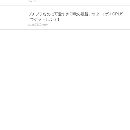
あいっこ
プチプラなのに可愛すぎ♡秋の最新アウターはSHOPLIS
Tでゲットしよう！
tarac0310.only