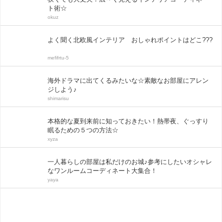
ト術☆
okuz
よく聞く北欧風インテリア おしゃれポイントはどこ???
mefifrtu-5
海外ドラマに出てくるみたいな☆素敵なお部屋にアレン
ジしよう♪
shimarisu
本格的な夏到来前に知っておきたい！熱帯夜、ぐっすり
眠るための５つの方法☆
xyza
一人暮らしの部屋は私だけのお城♪参考にしたいオシャレ
なワンルームコーディネート大集合！
yaya