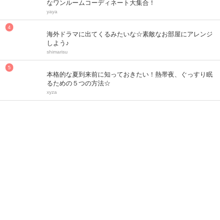
なワンルームコーディネート大集合！
yaya
海外ドラマに出てくるみたいな☆素敵なお部屋にアレンジ
しよう♪
shimarisu
本格的な夏到来前に知っておきたい！熱帯夜、ぐっすり眠
るための５つの方法☆
xyza