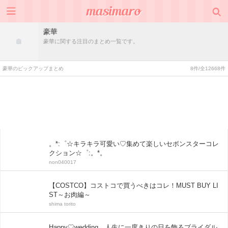
豪華
豪華に関する注目のまとめ一覧です。
豪華のピックアップまとめ
8件/全12668件
。*:゜☆キラキラ可愛い♡集めて楽しいセボンスターコレ
クション☆゜:。*。
non040017
【COSTCO】コストコで買うべきはコレ！MUST BUY LI
ST～お肉編～
shima torito
Happy♡wedding 人生に一度きりの日を飾るブライダル