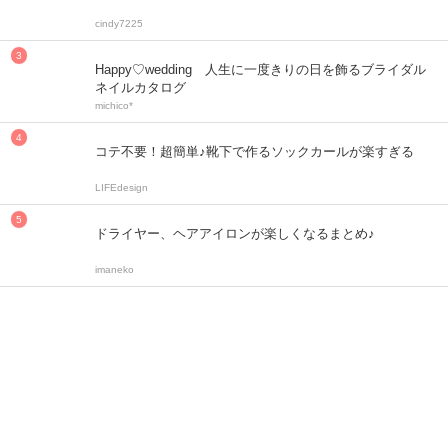
cindy7225
Happy♡wedding 人生に一度きりの日を飾るブライダル
ネイルカタログ
michico*
コテ不要！超簡単♪靴下で作るソックカールが楽すぎる
LIFEdesign
ドライヤー、ヘアアイロンが楽しくなるまとめ♪
imaneko