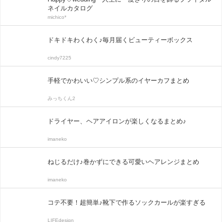
ネイルカタログ
michico*
ドキドキわくわく♪毎月届くビューティーボックス
cindy7225
手軽でかわいい♡シンプル系のイヤーカフまとめ
みっちくん2
ドライヤー、ヘアアイロンが楽しくなるまとめ♪
imaneko
ねじるだけ♪巻かずにできる可愛いヘアレンジまとめ
imaneko
コテ不要！超簡単♪靴下で作るソックカールが楽すぎる
LIFEdesign