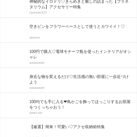
神秘的なイロドリ♡きらめきと癒しの詰まった【プラネ
タリウム】アクセサリー特集
cyansan123
空きビンをフラワーベースとして使うとカワイイ！♡
abmnm
100円で購入♡電球モチーフ瓶を使ったインテリアがオシ
ャレ
aaaaaaain
身近な物を変えるだけ♡生活感の無い部屋に一歩近づけ
よう
aaaaaaain
100均でも手に入る❤鳥かごを飾ってほっこりするお部屋
をつくっちゃおう！
ameri nm
【厳選】簡単！可愛い♡アクセ収納術特集