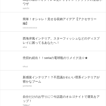
ワザ
satchi
簡単！オシャレ！見せる収納アイデア【アクセサリー
編】
cococoococo
西海岸風インテリア。スターフィッシュなどのディスプ
レイに困ってるあなたへ！
aba
売切れ続出！！seriaの電球瓶のリメイク法☆★
okuz
新感覚インテリア！？不思議かわいい理系インテリアが
密かなブーム
yomomo
自分だけのお守りに♡今話題のオルゴナイトで運気をア
ップ！
*Miiko*