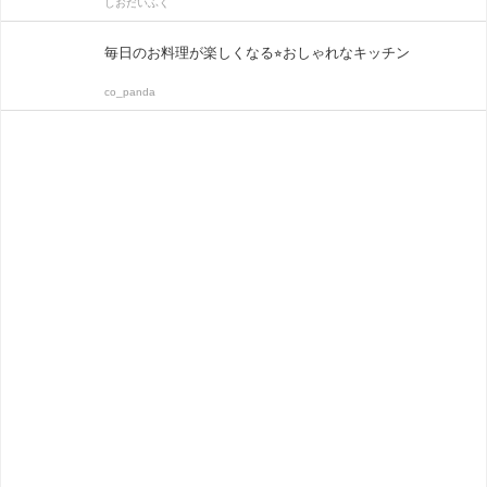
しおだいふく
毎日のお料理が楽しくなる⭐︎おしゃれなキッチン
co_panda