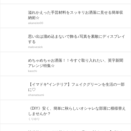
溢れかえった手芸材料をスッキリお洒落に見せる簡単収
納術☆
akaneiro00
思い出は溜め込まないで飾る♪写真を素敵にディスプレイ
する
malovesick
めちゃめちゃお洒落！！今すぐ取り入れたい、英字新聞
アレンジ特集☆
kaochi
【イマドキ*インテリア】フェイクグリーンを生活の一部
に♡
ohanatsumi
《DIY》安く、簡単に秋らしいオシャレな部屋に模様替え
しませんか？
くりゆり