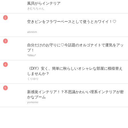
風貝がらインテリア
きむちちゃん
空きビンをフラワーベースとして使うとカワイイ！♡
abmnm
自分だけのお守りに♡今話題のオルゴナイトで運気をアッ
プ！
*Miiko*
《DIY》安く、簡単に秋らしいオシャレな部屋に模様替え
しませんか？
くりゆり
新感覚インテリア！？不思議かわいい理系インテリアが密
かなブーム
yomomo