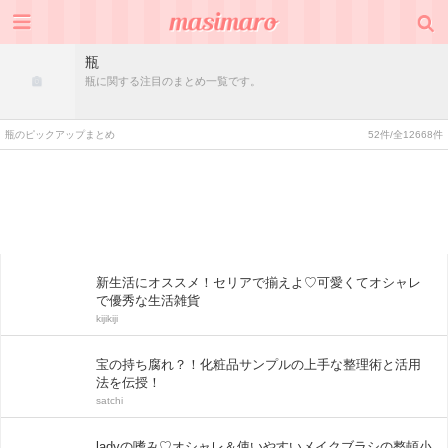
瓶
瓶に関する注目のまとめ一覧です。
瓶のピックアップまとめ
52件/全12668件
新生活にオススメ！セリアで揃えよ♡可愛くてオシャレ
で優秀な生活雑貨
kijikiji
宝の持ち腐れ？！化粧品サンプルの上手な整理術と活用
法を伝授！
satchi
ladyの嗜み♡オシャレ＆使いやすいメイクブラシの整頓小