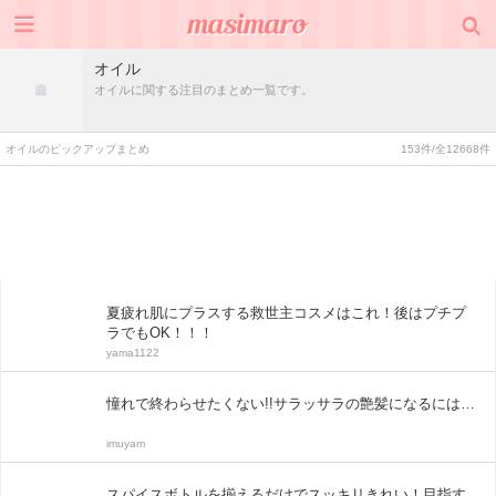
オイル
オイルに関する注目のまとめ一覧です。
オイルのピックアップまとめ
153件/全12668件
夏疲れ肌にプラスする救世主コスメはこれ！後はプチプ
ラでもOK！！！
yama1122
憧れで終わらせたくない!!サラッサラの艶髪になるには…
imuyam
スパイスボトルを揃えるだけでスッキリきれい！目指す