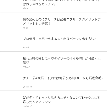
はおしゃれなキッチン。
elica
髪を染めるのにブリーチは必要？ブリーチのメリットデ
メリットを大研究！
m--m
プロ伝授！自宅で出来るふんわりパーマを出す方法♪
kaochi
疲れた時の癒しにも♡ダイソーのオイル時計が可愛く人
気♡
*Miiko*
ナチュ眉&太眉メイクには地眉が必須♪今日から眉毛育毛♪
yocco38
髪が多くてもっさり見える…そんなコンプレックスに対
応したヘアアレンジ
michico*