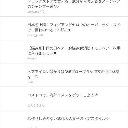
ドラッグストアで買える！成分から考えるダメージヘア
のシャンプー選び♪
tamisane770
日本初上陸！フィグアンドヤロウのオーガニックコスメ
で、憧れのつるスベ肌に♥
chico_photo
【悩み別】雨の日ヘアーお悩み解消法！モテヘアーを手
に入れましょう❤
viewt☆
ヘアアイロンばかりはNG!ブローブラシで髪の毛に休息
を…♡
まめ
コストコで、海外コスメをゲットしよう🎶
まんまるまん
若作りし過ぎない30代大人女子のヘアスタイル♡