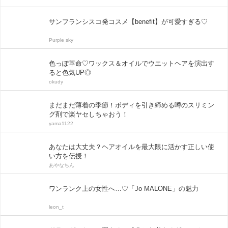
サンフランシスコ発コスメ【benefit】が可愛すぎる♡
Purple sky
色っぽ革命♡ワックス＆オイルでウエットヘアを演出す
ると色気UP◎
okudy
まだまだ薄着の季節！ボディを引き締める噂のスリミン
グ剤で楽ヤセしちゃおう！
yama1122
あなたは大丈夫？ヘアオイルを最大限に活かす正しい使
い方を伝授！
あやなちん
ワンランク上の女性へ…♡「Jo MALONE」の魅力
leon_t