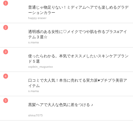
普通じゃ物足りない！ミディアムヘアでも楽しめるグラデ
ーションカラー
happy eraser
透明感のある女性に♡メイクでつや肌を作るプラスαアイ
テム３選☆
s.mama
使ったらわかる。本気でオススメしたいスキンケアブラン
ド５選
xxplein_muguetxx
口コミで大人気！本当に売れてる実力派♥プチプラ美容ア
イテム
s.mama
黒髪ヘアで大人な色気に差をつける ♪
shina7075