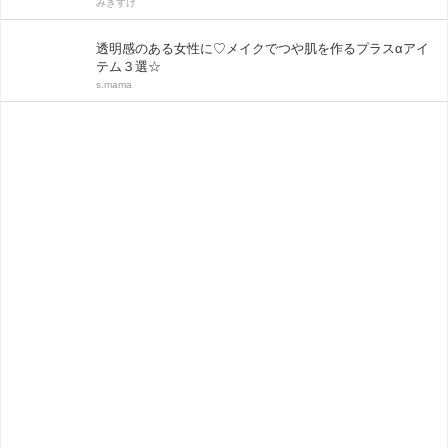
みきすけ
透明感のある女性に♡メイクでつや肌を作るプラスαアイ
テム３選☆
s.mama