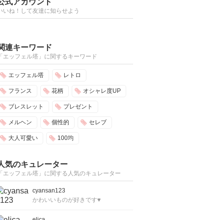
公式アカウント
いいね！して友達に知らせよう
関連キーワード
「エッフェル塔」に関するキーワード
エッフェル塔
レトロ
フランス
花柄
オシャレ度UP
ブレスレット
プレゼント
メルヘン
個性的
セレブ
大人可愛い
100均
人気のキュレーター
「エッフェル塔」に関する人気のキュレーター
cyansan123
かわいいものが好きです♥
elica