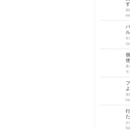
el
cy
個
モ
ha
Na