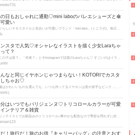
omoko731
の日もおしゃれに通勤♡mini laboのバレエシューズと傘
が可愛い
パリらしいテキスタイルと色合いが可愛いブランド「mini labo」(ミニラボ)。毎日のハッピーライフをお手伝いしてくれるフランス人デザイナーの２人が、雨の日も楽しくなれるレインアイテムを作ってくれました。通勤中もちょっぴり自慢気になれるアイテムをご紹介させていただきます♪
み
ンスタで人気♡オシャレなイラストを描く少女Laraちゃ
んって？
「この子は誰？」「何者？」と今Instagramで話題のLaraちゃん♡ すごいのはイラストだけではない!?私生活も注目があつるまるLaraちゃんをご紹介☆
umhr
んなと同じイヤホンじゃつまらない！KOTORIでカスタ
ムしちゃお♡
洋服はかわいいものを選んでも、いつも持ってるイヤホンは黒や派手なピンク…。なんか洋服から浮いちゃうな、と思ったことはありませんか？ イヤホンだってカスタムしたら、ちゃんとファッションの一部になるんです♡ 今回は音質もよく、プレゼントにもぴったりなKOTORIのイヤホンをご紹介。
momi.j
気分はいつでもパリジェンヌ♡トリコロールカラーが可愛
いインテリア＆雑貨
マリンテイストでお馴染みのトリコロール♪爽やかな配色なので季節を問わずに好きな人も多いですよね♡ 今回は、そんなトリコロール配色が可愛いインテリア＆雑貨をたっぷり紹介しちゃいます！
ansan123
夏だ！旅行だ！旅のお供『キャリーバッグ』の注意とおす