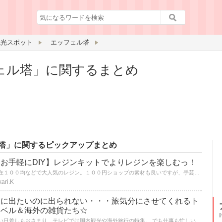
観光スポット
エッフェル塔
ェル塔」に関するまとめ
塔」に関するピックアップまとめ
【お手軽にDIY】レジンキットでよりレジンを楽しむっ！
現在１００均などで大人気のレジン。１００円ショップの素材も良いですが、手芸屋さんのレジンキットでもっとかわいいアクセサリーを作ってみませんか？
kari.K
旅に出たいのに出られない・・・旅気分にさせてくれるト
ラベル＆海外の雑貨たち☆
暑い日差しもおさまり、テレビでは国内観光や海外旅行の特集。 でも仕事も忙しいしお金もないし・・・いろいろな理由で旅に出られない現実。 そんなあなたに見るだけで気持ちが盛り上がる雑貨あれこれをご紹介します！