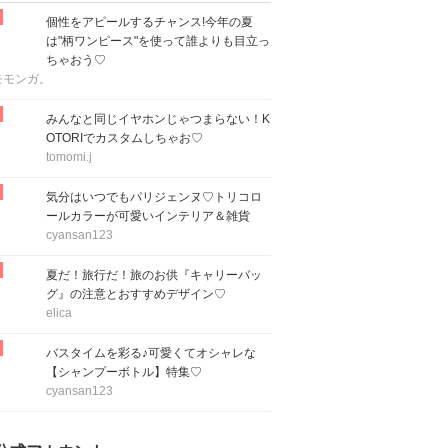
個性をアピールするチャンス!今年の夏
は"柄ワンピース"を使って誰よりも目立っ
ちゃおう♡
モモンガ。
みんなと同じイヤホンじゃつまらない！K
OTORIでカスタムしちゃお♡
tomomi.j
気分はいつでもパリジェンヌ♡トリコロ
ールカラーが可愛いインテリア＆雑貨
cyansan123
夏だ！旅行だ！旅のお供『キャリーバッ
グ』の注意とおすすめデザイン♡
elica
バスタイムを彩る♪可愛くてオシャレな
【シャンプーボトル】特集♡
cyansan123