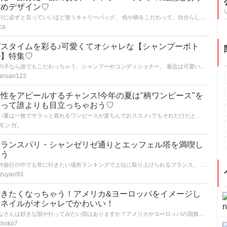
すめデザイン♡
旅行に必ずと言っていいほど使うキャリーバッグ。 色や柄をこだわって、自分らしいもの、気に入ったものを選ぶと旅立つ前からわくわくします！
ica
バスタイムを彩る♪可愛くてオシャレな【シャンプーボト
ル】特集♡
女の子なら誰でもこだわっちゃう、シャンプーやコンディショナー。 最近は可愛いデザインのボトルも増えて、思わずパッケージ買いしちゃう子も多いですよね♪ でも、どうせならもっと自分好みのボトルを使ってみたいかも？ そんな人のために、オシャレで可愛いシャンプーボトルを集めちゃいました♡
ansan123
性をアピールするチャンス!今年の夏は"柄ワンピース"を
使って誰よりも目立っちゃおう♡
暑い夏は一枚でサラっと着れるワンピースが楽ちんでおススメ♪でもそれだけだと個性が出ない..。そんな方におススメなのが"柄ワンピース"。花柄やフルーツ柄、とにかく目立つカラフルなものなど個性をアピールできる派手な柄ワンピースは、これからの季節にピッタリです♪
モンガ。
フランスパリ・シャンゼリゼ通りとエッフェル塔を満喫し
よう
海外旅行の中でも常に行きたい場所ランキングで上位に取り上げられるフランス。 そのフランスの首都であるパリの中の代表的観光スポット、シャンゼリゼ通りとエッフェル塔をご紹介します。
zuyan93
行きたくなっちゃう！アメリカ&ヨーロッパをイメージし
たネイルがオシャレでかわいい！
みなさんは好きな国や行ってみたい国はありますか？アメリカやヨーロッパの国旗や国のシンボルって素敵なものが多いですよね！素敵な国旗や国のシンボルがネイルの柄になるんです！オシャレでかわいいのでぜひ試してみてください！
hoko7