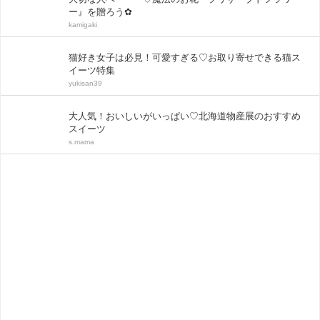
ー』を贈ろう✿
kamigaki
猫好き女子は必見！可愛すぎる♡お取り寄せできる猫ス
イーツ特集
yukisan39
大人気！おいしいがいっぱい♡北海道物産展のおすすめ
スイーツ
s.mama