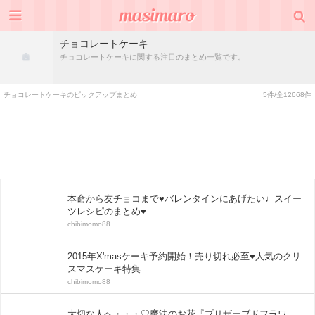
チョコレートケーキ
チョコレートケーキに関する注目のまとめ一覧です。
チョコレートケーキのピックアップまとめ
5件/全12668件
本命から友チョコまで♥バレンタインにあげたい♩スイー
ツレシピのまとめ♥
chibimomo88
2015年X'masケーキ予約開始！売り切れ必至♥人気のクリ
スマスケーキ特集
chibimomo88
大切な人へ・・・♡魔法のお花『プリザーブドフラワ