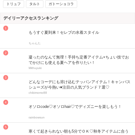
トリュフ
タルト
ガトーショコラ
デイリーアクセスランキング
もうすぐ夏到来！セレブの水着スタイル
ちゃんた
凝ったのなんて無理！手持ち定番アイテム×ちょい技でお
でかけにも使える夏ヘアを作りたい！
Mithuyuki
どんなコーデにも溶け込むテッパンアイテム！キャンパス
シューズが今熱い♥注目の人気ブランド７選♡
chibimomo88
オソロcode♡オソロhair♡でディズニーを楽しもう！
rainbowsun
寒くて起きられない朝も5分でＯＫ♡秋冬アイテムに合う