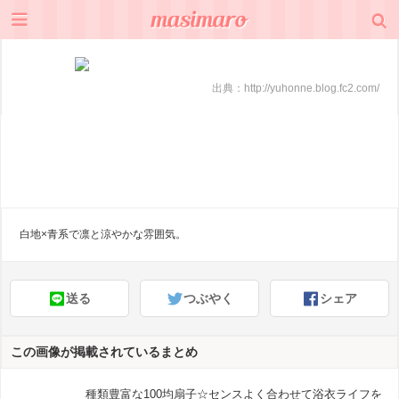
出典：
http://yuhonne.blog.fc2.com/
白地×青系で凛と涼やかな雰囲気。
送る
つぶやく
シェア
この画像が掲載されているまとめ
種類豊富な100均扇子☆センスよく合わせて浴衣ライフを