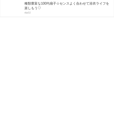
種類豊富な100均扇子☆センスよく合わせて浴衣ライフを
楽しもう♡
rila02