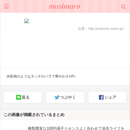
出典：
http://matome.naver.jp/
水彩画のようなタッチのバラで華やかさUP♪
送る
つぶやく
シェア
この画像が掲載されているまとめ
種類豊富な100均扇子☆センスよく合わせて浴衣ライフを