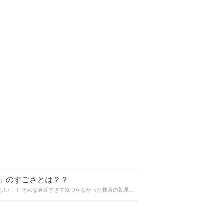
」のすごさとは？？
日本人には身近な抹茶！そんな抹茶は海外ではスーパーフードとして注目されている食材です！ 抹茶商品はたくさんあって、おいしい！！ そんな身近すぎて気づかなかった抹茶の効果・効能とは？ いまだからこそ、抹茶について知ってみましょう！