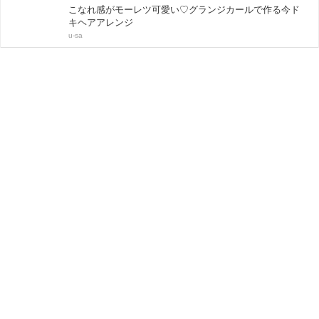
こなれ感がモーレツ可愛い♡グランジカールで作る今ド
キヘアアレンジ
u-sa