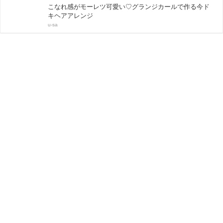
こなれ感がモーレツ可愛い♡グランジカールで作る今ド
キヘアアレンジ
u-sa