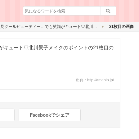
一見クールビューティー…でも笑顔がキュート♡北川景子メイクのポイント
21枚目の画像
がキュート♡北川景子メイクのポイント
の21枚目の
出典：
http://ameblo.jp/
Facebookでシェア