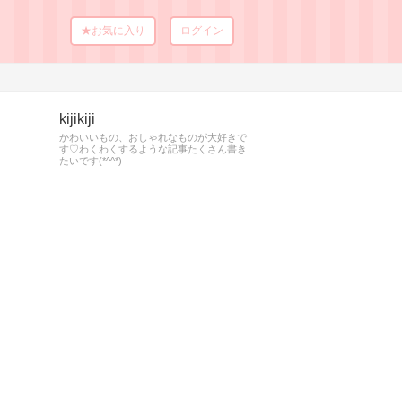
★お気に入り
ログイン
kijikiji
かわいいもの、おしゃれなものが大好きで
す♡わくわくするような記事たくさん書き
たいです(*^^*)