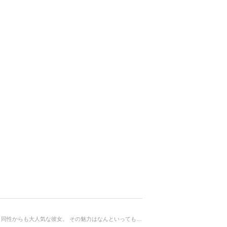
祝♡ご結婚（*^_^*） 先日とっても幸せそうな結婚会見をされた北川景子さん♡ 女性のなりたい顔ナンバーワンにも選ばれるほど、同性からも大人気な彼女。 その魅力はなんといってもクールな表情から時折みせる可愛らしさではないでしょうか？ どんなメイクでその魅力を増しているのかまとめてみましたー！(^o^)