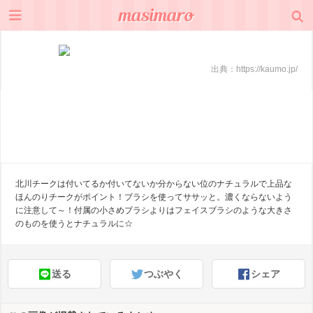
出典：
https://kaumo.jp/
北川チークは付いてるか付いてないか分からない位のナチュラルで上品な
ほんのりチークがポイント！ブラシを使ってササッと。濃くならないよう
に注意して～！付属の小さめブラシよりはフェイスブラシのような大きさ
のものを使うとナチュラルに☆
送る
つぶやく
シェア