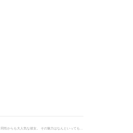
祝♡ご結婚（*^_^*） 先日とっても幸せそうな結婚会見をされた北川景子さん♡ 女性のなりたい顔ナンバーワンにも選ばれるほど、同性からも大人気な彼女。 その魅力はなんといってもクールな表情から時折みせる可愛らしさではないでしょうか？ どんなメイクでその魅力を増しているのかまとめてみましたー！(^o^)