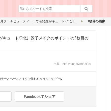
一見クールビューティー…でも笑顔がキュート♡北川景子メイクのポイント
3枚目の画像
がキュート♡北川景子メイクのポイント
の3枚目の
出典：
http://blog.livedoor.jp/
ーとベースメイクで作れちゃうんです(*^^)v
Facebookでシェア