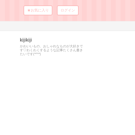
★お気に入り
ログイン
kijikiji
かわいいもの、おしゃれなものが大好きで
す♡わくわくするような記事たくさん書き
たいです(*^^*)