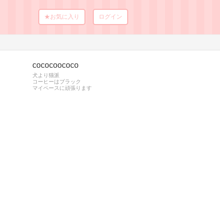
★お気に入り
ログイン
cococoococo
犬より猫派
コーヒーはブラック
マイペースに頑張ります