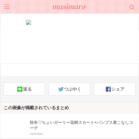
送る
つぶやく
シェア
この画像が掲載されているまとめ
秋冬♡ちょいガーリー花柄スカート×パンプス着こなしコ
ーデ
naomyao