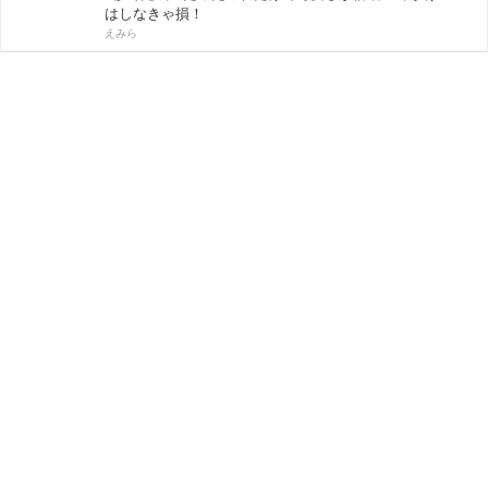
はしなきゃ損！
えみら