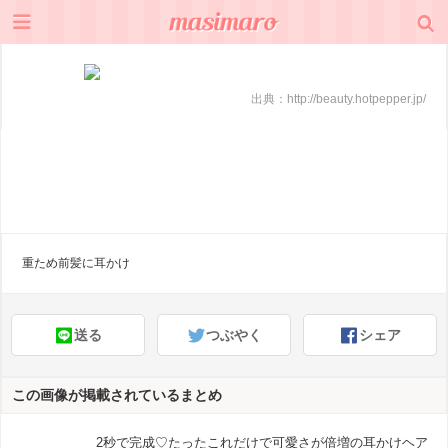
出典：
http://beauty.hotpepper.jp/
重ため前髪に耳かけ
送る
つぶやく
シェア
この画像が掲載されているまとめ
2秒で完成♡たったこれだけで可愛さが倍増の耳かけヘア