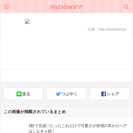
出典：
http://vitaminef.jp/
送る
つぶやく
シェア
この画像が掲載されているまとめ
2秒で完成♡たったこれだけで可愛さが倍増の耳かけヘア
はしなきゃ損！