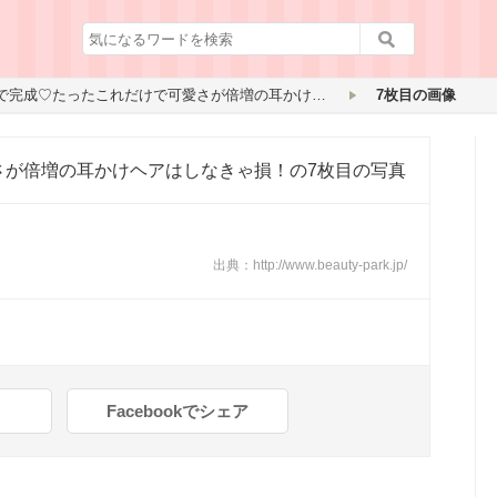
2秒で完成♡たったこれだけで可愛さが倍増の耳かけヘアはしなきゃ損！
7枚目の画像
さが倍増の耳かけヘアはしなきゃ損！
の7枚目の写真
出典：
http://www.beauty-park.jp/
Facebookでシェア