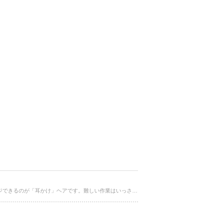
伸びかけのヘアスタイルをどうにかアレンジしたい、なるべく髪を切らずにイメチェンしたい。そんな時に、だれも簡単にアレンジできるのが「耳かけ」ヘアです。難しい作業はいっさい無いので、持って入るスタイリング剤を生かして、今すぐチャレンジ可能です！！