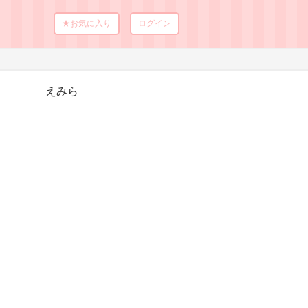
★お気に入り
ログイン
えみら