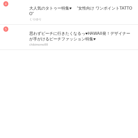
大人気のタトゥー特集♥ “女性向け ワンポイントTATTO
O”
くりゆり
思わずビーチに行きたくなるっ♥HAWAII発！デザイナー
が手がけるビーチファッション特集♥
chibimomo88