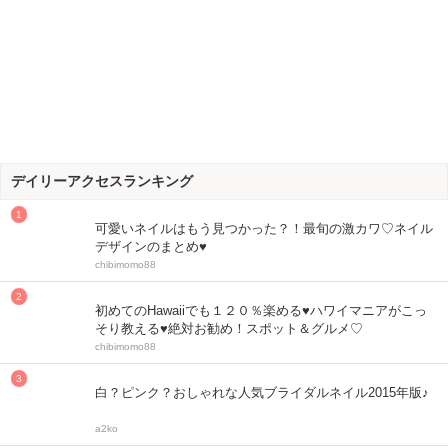
デイリーアクセスランキング
可愛いネイルはもう見つかった？！最旬の激カワ♡ネイル
デザインのまとめ♥
chibimomo88
初めてのHawaiiでも１２０％楽める♥ハワイマニアがこっ
そり教える♥絶対お勧め！スポット＆グルメ♡
chibimomo88
白？ピンク？おしゃれな人気ブライダルネイル2015年版♪
a2ko