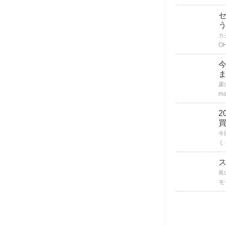
O
m
2
買
く
モ