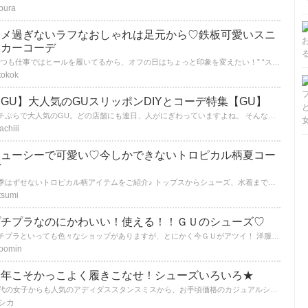
pura
キメ過ぎないラフなおしゃれは足元から♡鉄板可愛いスニ
お
ーカーコーデ
“いつも仕事ではヒールを履いてるから、オフの日はちょっと印象を変えたい！” “スニーカーコーデ試してみたいけど、どんな服に合わせれば可愛く見える？” いつものパンプスをスニーカーにチェンジして、“キメ過ぎない”けどすごくおしゃれ！なコーデをご紹介します♪
tokok
GU】大人気のGUスリッポンDIYとコーデ特集【GU】
プチぷらで大人気のGU。どの店舗にも連日、人がにぎわっていますよね。 そんなGUで発売されているスリッポンをご存知でしょうか？？ 今そのGUスリッポンが安い！かわいい！履き心地がいい！とコスパ最高で愛用する人続出中です。 さぁこれを見たらGUへGO!!!!
achiii
ジューシーで可愛い♡今しかできないトロピカル柄夏コー
デ
今季はずせないトロピカル柄アイテムをご紹介♪ トップスからシューズ、水着までまとめてチェックできちゃいます！ お気に入りのアイテムを見つけてもらえると嬉しいです。
tsumi
プチプラなのにかわいい！使える！！ＧＵのシューズ♡
プチプラといっても色々なショップがありますが、とにかく今ＧＵがアツイ！ 洋服も驚きの価格でかわいいもの、流行りものなどたくさんありますが、今回はシューズに注目☆ 安いから服装に合わせてたくさん買えちゃうよ~♪
oomin
今年こそかっこよく履きこなせ！シューズいろいろ★
10代の女子からも人気のアディダススタンスミスから、お手頃価格のカジュアルシューズまで、探してみました。今年すでにシューズ買っちゃった人もいると思いますが、色んな場面でも夏らしく、かわいくかっこよく履きこなしたいですね！ またまた一足欲しくなってきました～。（笑） 皆さんは今年の一足はどんなお気に入りのシューズですか？
シカ