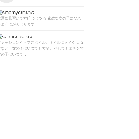
smamyc
洒落見習いです( ´ ˆoˆ )つ ☆ 素敵な女の子になれ
るようにがんばります!
sapura
ファッションやヘアスタイル、ネイルにメイク… な
どなど、女の子はいつでも大変。 少しでも楽チンで
女の子はいつで...