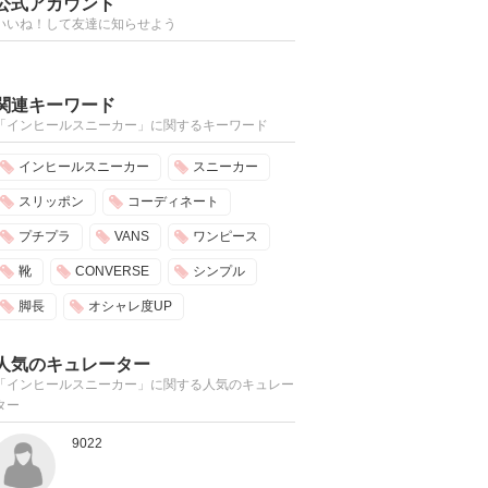
公式アカウント
いいね！して友達に知らせよう
関連キーワード
「インヒールスニーカー」に関するキーワード
インヒールスニーカー
スニーカー
スリッポン
コーディネート
プチプラ
VANS
ワンピース
靴
CONVERSE
シンプル
脚長
オシャレ度UP
人気のキュレーター
「インヒールスニーカー」に関する人気のキュレー
ター
9022