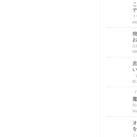
pip
お
Mi
庶
鈴
魔
ts
を
ど