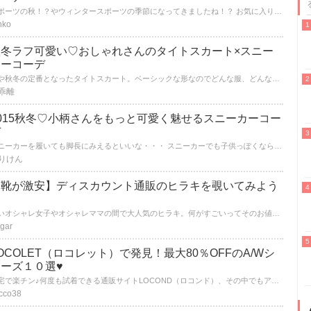
スポーツの秋！？やウィンタースポーツの季節になってきましたね！？ お気に入りのスニーカーを履いて思いっきり遊びに行きませんか？ スニーカーってボーイッシュになりがちなイメージですがキレイめコーデも出来るんです。 定番コーデ～キレイめコーデ紹介します。
nko
秋冬ラフ可愛い♡おしゃれさんのタイトスカート×スニー
カーコーデ
今や秋冬の定番となったタイトスカート。ベーシックな形なのでどんな服、どんな靴でもマッチして綺麗に見せてくれまよすね。ここではスニーカーとタイトスカートを組み合わせた可愛いコーデをご紹介します。
乖離
015秋冬♡小柄さんをもっと可愛く魅せるスニーカーコー
デ
スニーカーを履いても脚長にみえるといいな・・・ スニーカーでも子供っぽくならない大人でかわいいコーデを知りたい！！！ そんな小柄さんへ贈るスニーカーがどんどん履きたくなる かわいい魅力たっぷりコーデをご紹介します(*´∀｀)★
りけん
【靴が激安】ディスカウント通販のヒラキを覗いてみよう
賢いオシャレ女子やオシャレママの間で大人気のヒラキ。何がすごいってそのお値段！流行り物や子供用シューズはヒラキでお安く賢くGETしちゃいましょう♪
gar
OCOLET（ロコレット）で発見！最大80％OFFのA/Wシ
ューズ１０選♥
自宅で楽チン♪何度も試着できる通販サイトLOCOND（ロコンド）、その中でもアウトレット専門のロコレットから、A/Wに使えるシューズを厳選してご紹介します♥在庫僅少&期間限定商品が盛りだくさんなので、気になる商品はお早めにチェックして下さいね♪
cco38