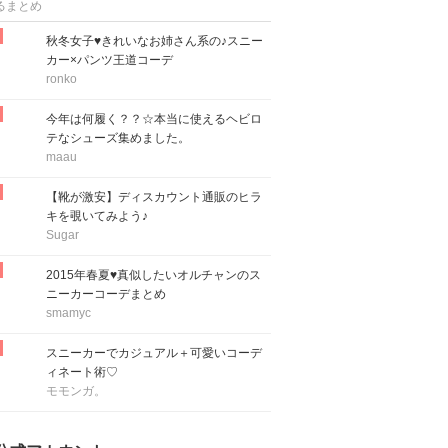
るまとめ
秋冬女子♥きれいなお姉さん系の♪スニー
カー×パンツ王道コーデ
ronko
今年は何履く？？☆本当に使えるヘビロ
テなシューズ集めました。
maau
【靴が激安】ディスカウント通販のヒラ
キを覗いてみよう♪
Sugar
2015年春夏♥真似したいオルチャンのス
ニーカーコーデまとめ
smamyc
スニーカーでカジュアル＋可愛いコーデ
ィネート術♡
モモンガ。