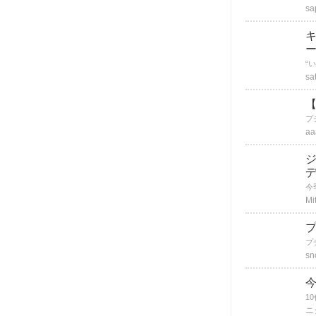
sa
sa
【
aa
Mi
sn
ニ