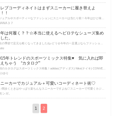
セレブコーディネイトはまずスニーカーに履き替えよ
う！！
カジュアルやスポーティーなファッションにスニーカーは当たり前！今年はひと味違うセレブスニーカーコーデがトレンド。コンサバやワンピースなどキレイ目ファションの外しでスニーカーを履いてオシャレ度アップ間違いなし！ そんなセレブ達のスニーカースタイルをご紹介します。
HANA３７
今年は何履く？？☆本当に使えるヘビロテなシューズ集め
ました。
露出の季節で足元も軽くなってきましたね♪どうせ今年の一足選ぶならファッションを選ばずに使える物を買い足したいのは皆思う所のはず。気兼ねなく変えて夏のスタメンになる事間違いなしメンバーをご紹介！
aau
015年トレンドのスポーツミックス特集♥ 気に入れば即
えちゃう “カタログ”
今回のカタログはスポーツミックス特集！adidas(アディダス) Nike(ナイキ) CONVERSE(コンバース) VANS(バンズ) PUMA(プーマ) の有名ブランドの可愛いアイテムを用意致しました！
りゆり
スニーカーでカジュアル＋可愛いコーディネート術♡
長い間歩くときはやっぱり楽ちんなスニーカーですよね♡スニーカーで可愛くカジュアルに着こなしましょう♪
モンガ。
1
2