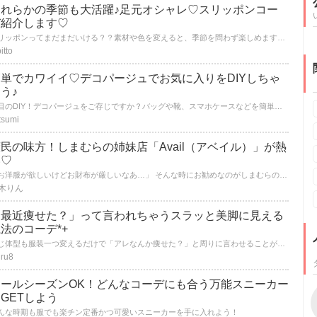
これらかの季節も大活躍♪足元オシャレ♡スリッポンコー
デ紹介します♡
スリッポンってまだまだいける？？素材や色を変えると、季節を問わず楽しめますよー♪♪ 足元からオシャレになりましょう♪お気に入りの靴を履くと、足取りも軽ーくなり 外出が楽しくなりますね♡カジュアルだけどオシャレなスリッポンいろいろそろえましょう☆
itto
簡単でカワイイ♡デコパージュでお気に入りをDIYしちゃ
う♪
注目のDIY！デコパージュをご存じですか？バッグや靴、スマホケースなどを簡単にお好きな柄にアレンジできちゃうんです♪
tsumi
民の味方！しまむらの姉妹店「Avail（アベイル）」が熱
い♡
「お洋服が欲しいけどお財布が厳しいなあ…」 そんな時にお勧めなのがしまむらの姉妹店Avail（アベイル）！ いろんなデザインのお洋服をお安くゲットして、季節のオシャレを楽しもう♡
木りん
「最近痩せた？」って言われちゃうスラッと美脚に見える
法のコーデ*+
同じ体型も服装一つ変えるだけで「アレなんか痩せた？」と周りに言わせることができるんです♡ 今回はそんな美脚コーデを細かい説明と共にいくつかご紹介しちゃいます。
uru8
オールシーズンOK！どんなコーデにも合う万能スニーカー
GETしよう
んな時期も服でも楽チン定番かつ可愛いスニーカーを手に入れよう！