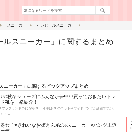
スニーカー
インヒールスニーカー
ールスニーカー」に関するまとめ
スニーカー」に関するピックアップまとめ
GUの秋冬シューズにみんなが夢中♡買っておきたいトレ
ンド靴を一挙紹介！
プチプラブランドの代表格GU！今年はGUのニットやワイドパンツが話題ですが、実は靴の品揃えもかなり豊富。トレンドを取り入れた優秀シューズがそろっています！価格はGUならではのプチプラ♡この値段なら色違いも変える！と思える値段のものばかりです。そんなGUシューズの中でも特にチェックしておきたい靴をご紹介します！
ndo_w
秋冬女子♥きれいなお姉さん系の♪スニーカー×パンツ王道
コーデ