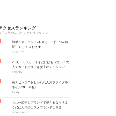
アクセスランキング
昨日人気のあったまとめランキング
簡単イメチェン！CUTEな “ぱっつん前
髪” にしちゃおう★
ちゃんた
20代・30代カワイイだけはもう古い！大
人スカートでステキ女子にチェンジ♡
tink.sky
白？ピンク？おしゃれな人気ブライダル
ネイル2015年版♪
a2ko
もし一式同じブランドで揃えるなら？２
０代に人気のコスメブランド１０選
niconicopun