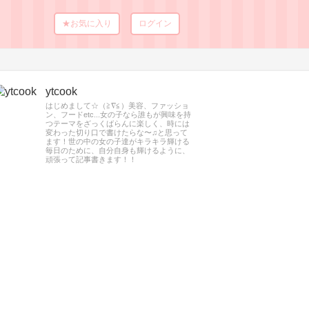
★お気に入り
ログイン
ytcook
はじめまして☆（≧∇≦）美容、ファッショ
ン、フードetc...女の子なら誰もが興味を持
つテーマをざっくばらんに楽しく、時には
変わった切り口で書けたらな〜♫と思って
ます！世の中の女の子達がキラキラ輝ける
毎日のために、自分自身も輝けるように、
頑張って記事書きます！！