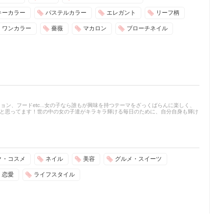
キーカラー
パステルカラー
エレガント
リーフ柄
ワンカラー
薔薇
マカロン
ブローチネイル
ョン、フードetc...女の子なら誰もが興味を持つテーマをざっくばらんに楽しく、
♫と思ってます！世の中の女の子達がキラキラ輝ける毎日のために、自分自身も輝け
ク・コスメ
ネイル
美容
グルメ・スイーツ
恋愛
ライフスタイル