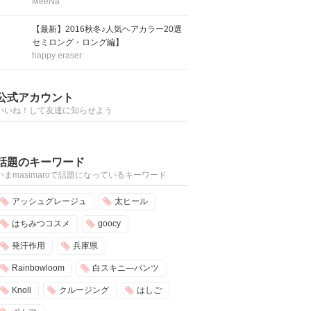
MeeNa
【最新】2016秋冬♪人気ヘアカラー20選
セミロング・ロング編】
happy eraser
公式アカウント
いいね！して友達に知らせよう
話題のキーワード
いまmasimaroで話題になっているキーワード
アッシュグレージュ
太ヒール
はちみつコスメ
goocy
発汗作用
兵庫県
Rainbowloom
白スキニ―パンツ
Knoll
クルージング
はしご