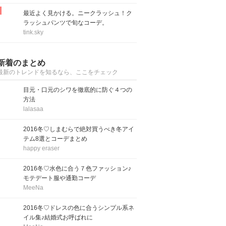
最近よく見かける。ニークラッシュ！ク
ラッシュパンツで旬なコーデ。
tink.sky
新着のまとめ
最新のトレンドを知るなら、ここをチェック
目元・口元のシワを徹底的に防ぐ４つの
方法
lalasaa
2016冬♡しまむらで絶対買うべき冬アイ
テム8選とコーデまとめ
happy eraser
2016冬♡水色に合う７色ファッション♪
モテデート服や通勤コーデ
MeeNa
2016冬♡ドレスの色に合うシンプル系ネ
イル集♪結婚式お呼ばれに