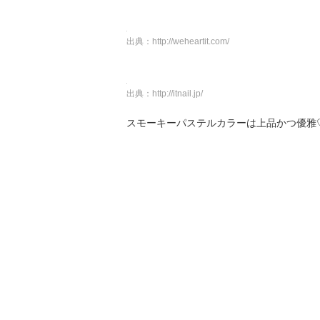
出典：
http://weheartit.com/
出典：
http://itnail.jp/
スモーキーパステルカラーは上品かつ優雅