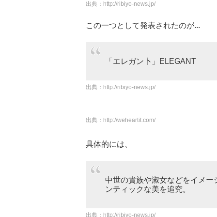
出典：
http://ribiyo-news.jp/
この一つとして発表されたのが...
「エレガン卜」ELEGANT
出典：
http://ribiyo-news.jp/
出典：
http://weheartit.com/
具体的には、
中世の貴族や淑女などをイメー
ンティックな美を追究。
出典：
http://ribiyo-news.jp/