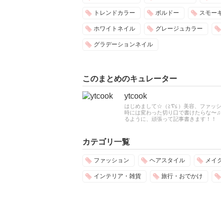
トレンドカラー
ボルドー
スモー
ホワイトネイル
グレージュカラー
グラデーションネイル
このまとめのキュレーター
ytcook
はじめまして☆（≧∇≦）美容、ファッシ
時には変わった切り口で書けたらな〜
るように、頑張って記事書きます！！
カテゴリ一覧
ファッション
ヘアスタイル
メイ
インテリア・雑貨
旅行・おでかけ